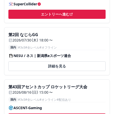
SuperCollider
認証済み主催者
エントリーへ進む
（新しいタブで開く）
終了
ステータス:
終了
、
国内、3v3、全レベル、オフライン
第2回 なじらGG
2026/07/30（木） 18:00 〜
国内
#
3v3
#
全レベル
#
オフライン
NESU / ネス | 新潟県eスポーツ連合
詳細を見る
募集中
ステータス:
募集中
、
国内、3v3、全レベル、オンライン、配
第43回アセントカップ ロケットリーグ大会
2026/08/16（日） 15:00 〜
国内
#
3v3
#
全レベル
#
オンライン
#配信あり
ASCENT-Gaming