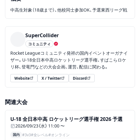
中高生対象（18歳まで）、他校同士参加OK、予選東西リーグ戦
SuperCollider
コミュニティ
認証済み主催者
Rocket Leagueコミュニティ発祥の国内イベントオーガナイ
ザー。U-18全日本中高ロケットリーグ選手権、すぱこらロケ
リ杯、登竜門などの大会企画、運営、配信に関わる。
Website
X / Twitter
Discord
（新しいタブで開く）
（新しいタブで開く）
（新しいタブで開く）
関連大会
募集中
ステータス:
募集中
、
国内、3v3、全レベル、オンライン
U-18 全日本中高 ロケットリーグ選手権 2026 予選
2026/09/23（水） 11:00 〜
国内
#
3v3
#
全レベル
#
オンライン