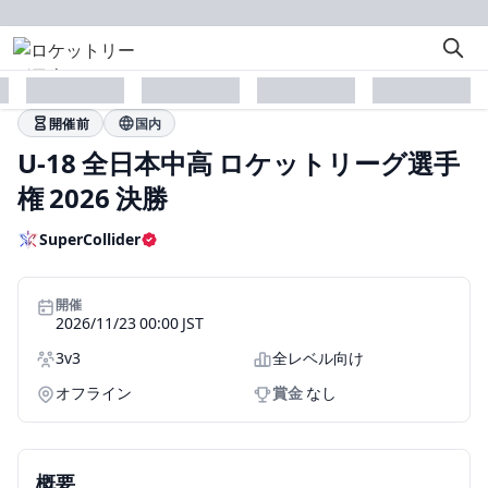
placeholder
placeholder
placeholder
placeholder
開催前
国内
U-18 全日本中高 ロケットリーグ選手
権 2026 決勝
SuperCollider
認証済み主催者
開催
2026/11/23 00:00 JST
形式
対象レベル
3v3
全レベル向け
形態
オフライン
賞金
なし
概要