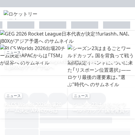
placeholder
placeholder
placeholder
placeholder
ニュース
GEG 2026 Rocket League日本代表が決定！furlashh、NA
I、jB0Xがアジア予選へ
ニュース
ニュース
RLCS Worlds 2026出場20
シーズン23はまるごとワ
チーム決定！APACからは
ールドカップ。国を背負っ
「TSM」が世界へ
て戦う期間限定イベント
に、ついに来た「リスポー
ン位置選択」——ロケリ最
後の運要素は、"選ぶ"時代