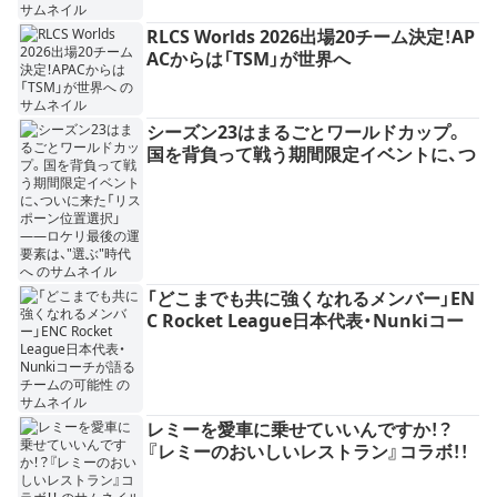
RLCS Worlds 2026出場20チーム決定！AP
ACからは「TSM」が世界へ
シーズン23はまるごとワールドカップ。
国を背負って戦う期間限定イベントに、つ
いに来た「リスポーン位置選択」——ロケ
リ最後の運要素は、"選ぶ"時代へ
「どこまでも共に強くなれるメンバー」EN
C Rocket League日本代表・Nunkiコー
チが語るチームの可能性
レミーを愛車に乗せていいんですか！？
『レミーのおいしいレストラン』コラボ！！