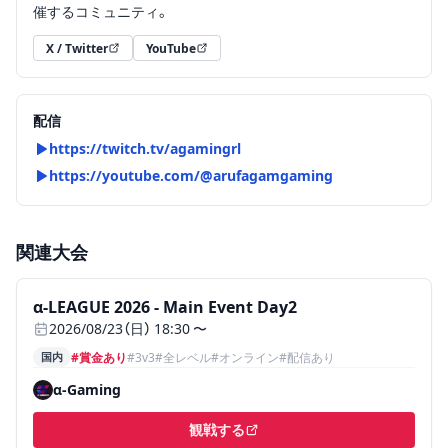
催するコミュニティ。
X / Twitter
YouTube
（新しいタブで開く）
（新しいタブで開く）
配信
https://twitch.tv/agamingrl
https://youtube.com/@arufagamgaming
関連大会
ステータス:
開催前
、
国内、賞金あり、3v3、全レベル、オン
α-LEAGUE 2026 - Main Event Day2
2026/08/23（日） 18:30 〜
国内
#賞金あり
#
3v3
#
全レベル
#
オンライン
#配信あり
α-Gaming
観戦する
（新しいタブで開く）