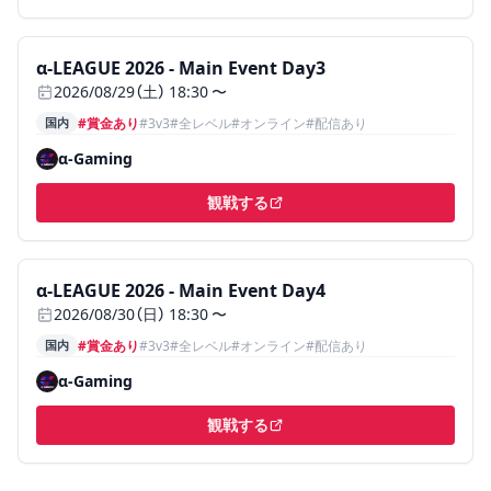
ステータス:
開催前
、
国内、賞金あり、3v3、全レベル、オン
α-LEAGUE 2026 - Main Event Day3
2026/08/29（土） 18:30 〜
国内
#賞金あり
#
3v3
#
全レベル
#
オンライン
#配信あり
α-Gaming
観戦する
（新しいタブで開く）
ステータス:
開催前
、
国内、賞金あり、3v3、全レベル、オン
α-LEAGUE 2026 - Main Event Day4
2026/08/30（日） 18:30 〜
国内
#賞金あり
#
3v3
#
全レベル
#
オンライン
#配信あり
α-Gaming
観戦する
（新しいタブで開く）