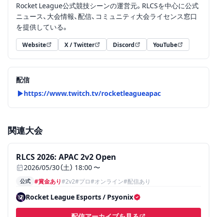
Rocket League公式競技シーンの運営元。RLCSを中心に公式
ニュース、大会情報、配信、コミュニティ大会ライセンス窓口
を提供している。
Website
X / Twitter
Discord
YouTube
（新しいタブで開く）
（新しいタブで開く）
（新しいタブで開く）
（新しいタブで開く）
配信
https://www.twitch.tv/rocketleagueapac
関連大会
終了
ステータス:
終了
、
公式、賞金あり、2v2、プロ、オンライン
RLCS 2026: APAC 2v2 Open
2026/05/30（土） 18:00 〜
公式
#賞金あり
#
2v2
#
プロ
#
オンライン
#配信あり
Rocket League Esports / Psyonix
認証済み主催者
配信アーカイブを見る