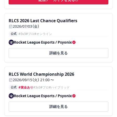
（新しいタブで開く）
終了
ステータス:
終了
、
公式、3v3、プロ、オンライン
RLCS 2026 Last Chance Qualifiers
2026/07/03（金）
公式
#
3v3
#
プロ
#
オンライン
Rocket League Esports / Psyonix
認証済み主催者
詳細を見る
ステータス:
開催前
、
公式、賞金あり、3v3、プロ、ハイブリ
RLCS World Championship 2026
2026/09/15（火） 21:00 〜
公式
#賞金あり
#
3v3
#
プロ
#
ハイブリッド
Rocket League Esports / Psyonix
認証済み主催者
詳細を見る