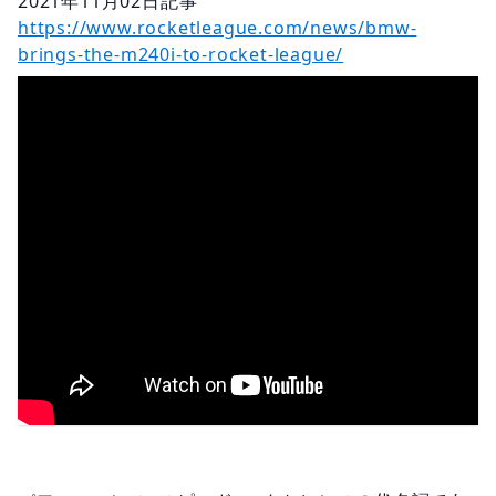
2021年11月02
日
記事
https://www.rocketleague.com/news/bmw-
brings-the-m240i-to-rocket-league/