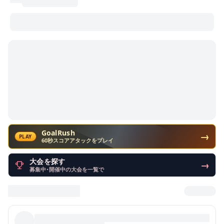
GoalRush
→
PLAY
60秒スコアアタックをプレイ
大会を探す
→
募集中・開催中の大会を一覧で