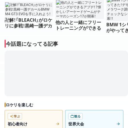
卍解！「BLEACH」がロケ
他の人と一緒にフリー
BMW 1シ
リに参戦！黒崎一護デカ
トレーニングができる
がやってき
ールBMW M4 GT3 EV
アプデ！？懐かしいアー
復活時の
Oを手に入れよう！
ケードゲームがテーマ
調整アプ
今話題になってる記事
のシーズン17が開幕！
ックなシー
幕！！
ロケリを楽しむ
学ぶ
観る
初心者向け
世界大会