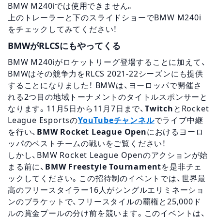
BMW M240iでは使用できません。
上のトレーラーと下のスライドショーでBMW M240i
をチェックしてみてください！
BMWがRLCSにもやってくる
BMW M240iがロケットリーグ登場することに加えて、
BMWはその競争力をRLCS 2021-22シーズンにも提供
することになりました！ BMWは、ヨーロッパで開催さ
れる2つ目の地域トーナメントのタイトルスポンサーと
なります。11月5日から11月7日まで、
Twitch
とRocket
League Esportsの
YouTubeチャンネル
でライブ中継
を行い、
BMW Rocket League Open
におけるヨーロ
ッパのベストチームの戦いをご覧ください！
しかし、BMW Rocket League Openのアクションが始
まる前に、
BMW Freestyle Tournament
を是非チェ
ックしてください。この招待制のイベントでは、世界最
高のフリースタイラー16人がシングルエリミネーショ
ンのブラケットで、フリースタイルの覇権と25,000ド
ルの賞金プールの分け前を競います。このイベントは、