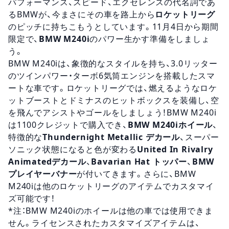
パフォーマンス、スピード、エクセレンスの代名詞であ
るBMWが、今まさにその車を路上から
ロケットリーグ
のピッチに持ちこもうとしています。11月4日から期間
限定で、
BMW M240i
のパワー生かす準備をしましょ
う。
BMW M240iは、象徴的なスタイルを持ち、3.0リッター
のツインパワー・ターボ6気筒エンジンを搭載したスマ
ートな車です。ロケットリーグでは、燃えるようなロケ
ットブーストとドミナスのヒットボックスを装備し、空
を飛んでアシストやゴールをしましょう！BMW M240i
は1100クレジットで購入でき、
BMW M240iホイール
、
特徴的な
Thundernight Metallic デカール
、スーパー
ソニック状態になると色が変わる
United In Rivalry
Animatedデカール
、
Bavarian Hat トッパー
、
BMW
プレイヤーバナー
が付いてきます。さらに、BMW
M240iは他のロケットリーグのアイテムでカスタマイ
ズ可能です！
*注：BMW M240iのホイールは他の車では使用できま
せん。ライセンスされたカスタマイズアイテムは、