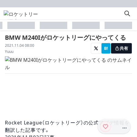
placeholder
placeholder
placeholder
placeholder
BMW M240Iがロケットリーグにやってくる
配信日
2021.11.04 08:00
B!
共有
著者
Yuuu
Rocket League（ロケットリーグ）の公式アプデ情報を
...
翻訳した記事です。