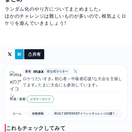
ランダム化のやり方についてまとめました。
ほかのチャレンジは難しいものが多いので、根気よくロ
ケリを遊んでいきましょう！
B!
共有
max
著者
公式ライター
maxのXアカウントリンク
ロケリだいすき。初心者～中級者応援！な大会を主催し
てます。たまに大会にも参加しています。
特集・連載
ビギナーガイド
ホーム
攻略情報
BUILT DIFFERENTイベントチャレンジの謎？ランダム化を普段のトレーニングに活用しよう！！
これもチェックしてみて