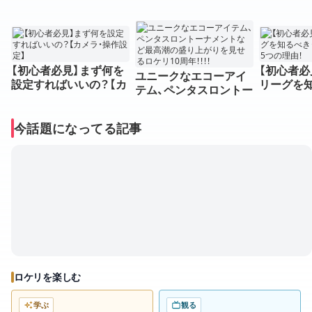
【初心者必見】まず何を
【初心者必
ユニークなエコーアイ
設定すればいいの？【カ
リーグを
テム、ペンタスロントー
メラ・操作設定】
てみるべき
ナメントなど最高潮の
盛り上がりを見せるロ
今話題になってる記事
ケリ10周年！！！！
ロケリを楽しむ
学ぶ
観る