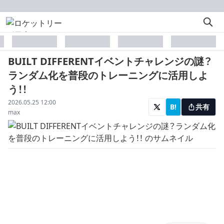
placeholder
placeholder
placeholder
placeholder
BUILT DIFFERENTイベントチャレンジの謎？
ランダム化を普段のトレーニングに活用しよ
う！！
配信日
2026.05.25 12:00
B!
共有
著者
max