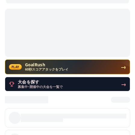
GoalRush
→
PLAY
60秒スコアアタックをプレイ
大会を探す
→
募集中・開催中の大会を一覧で