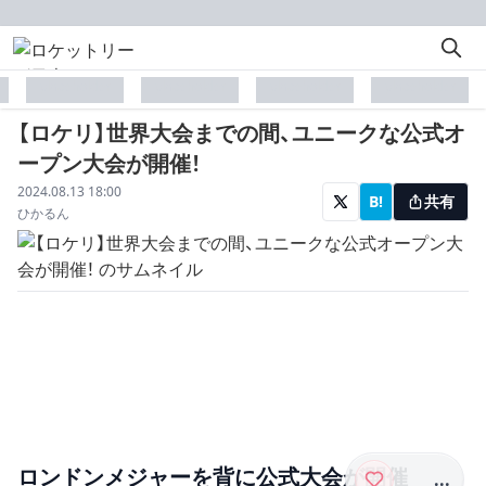
placeholder
placeholder
placeholder
placeholder
【ロケリ】世界大会までの間、ユニークな公式オ
ープン大会が開催！
配信日
2024.08.13 18:00
B!
共有
著者
ひかるん
ロンドンメジャーを背に公式大会が開催
...