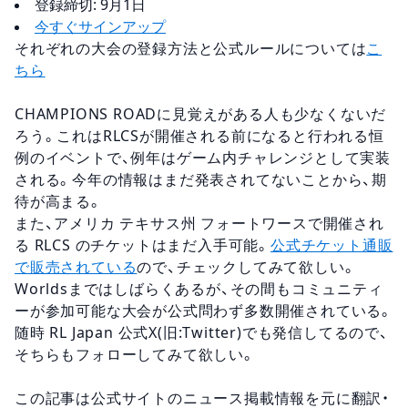
登録締切: 9月1日
今すぐサインアップ
それぞれの大会の登録方法と公式ルールについては
こ
ちら
CHAMPIONS ROADに見覚えがある人も少なくないだ
ろう。これはRLCSが開催される前になると行われる恒
例のイベントで、例年はゲーム内チャレンジとして実装
される。今年の情報はまだ発表されてないことから、期
待が高まる。
また、アメリカ テキサス州 フォートワースで開催され
る RLCS のチケットはまだ入手可能。
公式チケット通販
で販売されている
ので、チェックしてみて欲しい。
Worldsまではしばらくあるが、その間もコミュニティ
ーが参加可能な大会が公式問わず多数開催されている。
随時 RL Japan 公式X(旧:Twitter)でも発信してるので、
そちらもフォローしてみて欲しい。
この記事は公式サイトのニュース掲載情報を元に翻訳・