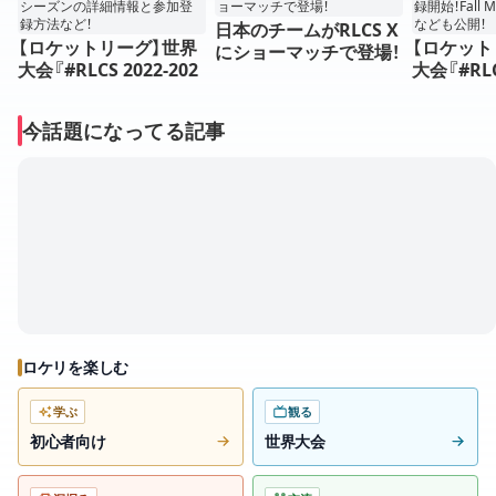
日本のチームがRLCS X
【ロケットリーグ】世界
【ロケット
にショーマッチで登場！
大会『#RLCS 2022-202
大会『#RLC
3』開催決定！シーズンの
3』ついに登
詳細情報と参加登録方
Major
今話題になってる記事
法など！
も公開！
ロケリを楽しむ
学ぶ
観る
初心者向け
世界大会