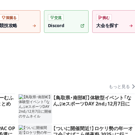
深掘る
交流
挑む
競技攻略
Discord
大会を探す
もっと見る
ーむふ
【鳥取県・南部町】体験型イベント「な
まとめ
んぶeスポーツDAY 2nd」12月7日に
開催
AC OP
【ついに開催間近！】ロケリ勢の年一オ
C予選に
フ会『すぱこら後夜祭 2025』に行こ