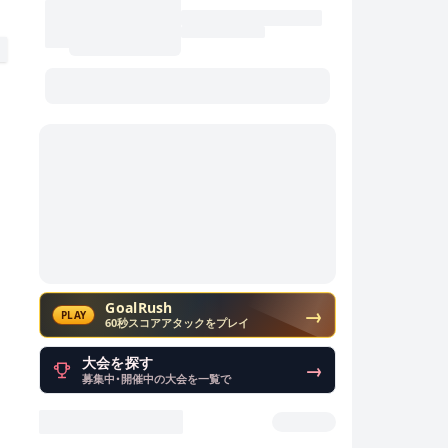
GoalRush
→
PLAY
60秒スコアアタックをプレイ
大会を探す
→
募集中・開催中の大会を一覧で