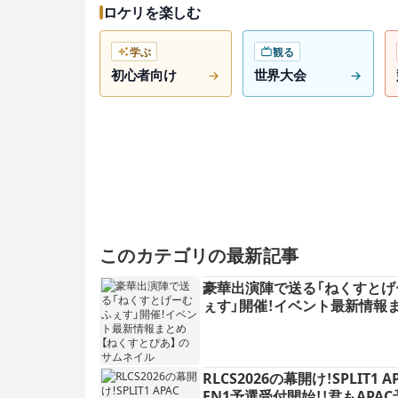
ロケリを楽しむ
学ぶ
観る
初心者向け
世界大会
このカテゴリの最新記事
豪華出演陣で送る「ねくすとげ
ぇす」開催！イベント最新情報
【ねくすとぴあ】
RLCS2026の幕開け！SPLIT1 AP
EN1予選受付開始！！君もAPA