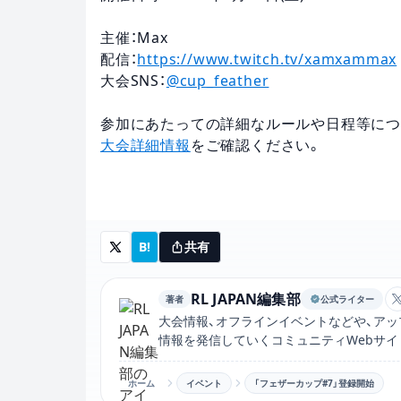
主催：Max
配信：
https://www.twitch.tv/xamxammax
大会SNS：
@cup_feather
参加にあたっての詳細なルールや日程等に
大会詳細情報
をご確認ください。
B!
共有
RL JAPAN編集部
著者
公式ライター
大会情報、オフラインイベントなどや、アッ
情報を発信していくコミュニティWebサイ
ホーム
イベント
「フェザーカップ#7」登録開始