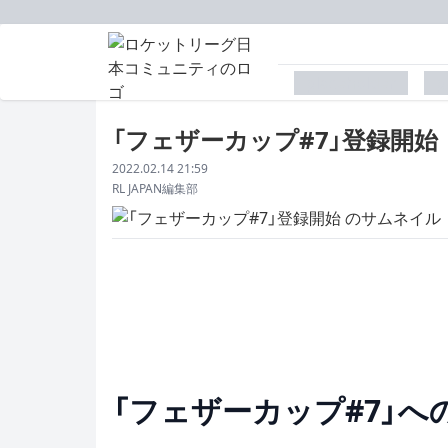
placeholder
p
「フェザーカップ#7」登録開始
配信日
2022.02.14 21:59
著者
RL JAPAN編集部
「フェザーカップ#7」