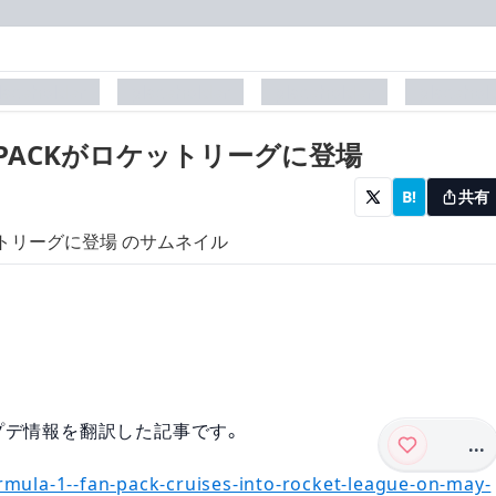
laceholder
placeholder
placeholder
placehol
AN PACKがロケットリーグに登場
B!
共有
式アプデ情報を翻訳した記事です。
...
mula-1--fan-pack-cruises-into-rocket-league-on-may-