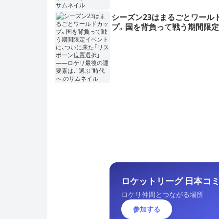
シーズン23はまるごとワール
プ。国を背負って戦う期間限
トに、ついに来た「リスポーン
択」——ロケリ最後の運要素は
ぶ"時代へ
ロケットリーグ 日本コミュ
ロケリ仲間とつながる場所
参加する