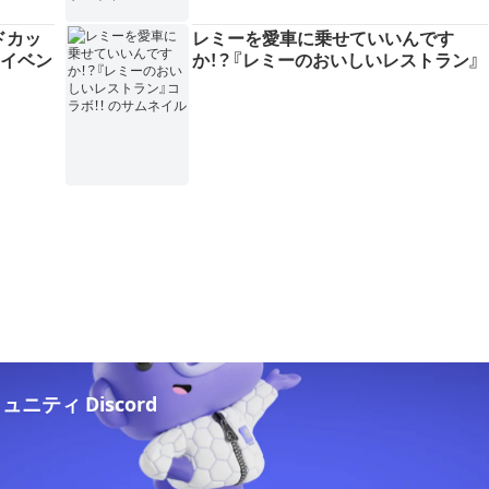
ドカッ
レミーを愛車に乗せていいんです
定イベン
か！？『レミーのおいしいレストラン』
位置選
コラボ！！
、"選
ニティ Discord