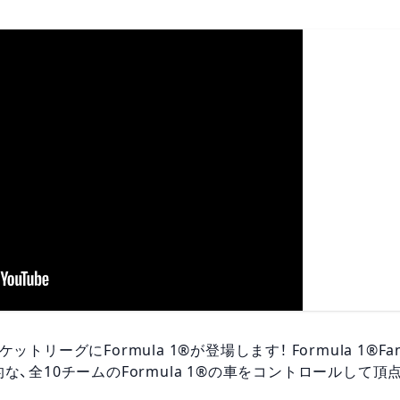
リーグにFormula 1®が登場します！ Formula 1®Fa
、全10チームのFormula 1®の車をコントロールして頂