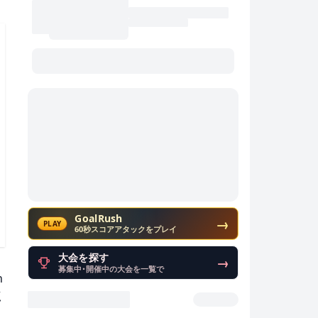
GoalRush
→
PLAY
60秒スコアアタックをプレイ
大会を探す
→
募集中・開催中の大会を一覧で
n
点