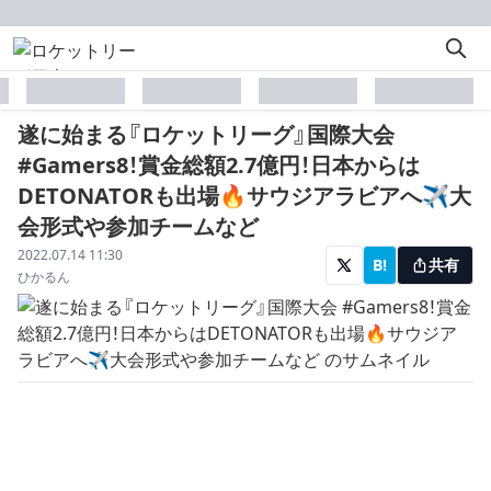
placeholder
placeholder
placeholder
placeholder
遂に始まる『ロケットリーグ』国際大会
#Gamers8！賞金総額2.7億円！日本からは
DETONATORも出場🔥サウジアラビアへ✈大
会形式や参加チームなど
配信日
2022.07.14 11:30
B!
共有
著者
ひかるん