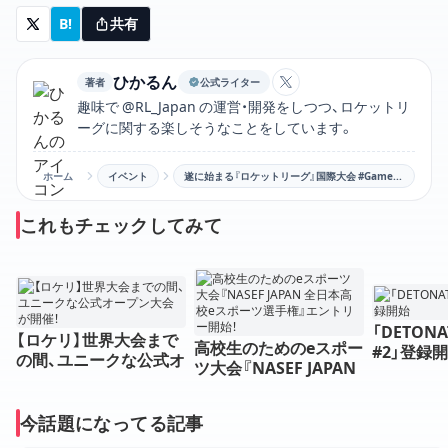
B!
共有
ひかるん
著者
公式ライター
ひかるんのXアカウン
趣味で @RL_Japan の運営・開発をしつつ、ロケットリ
ーグに関する楽しそうなことをしています。
ホーム
イベント
遂に始まる『ロケットリーグ』国際大会 #Gamers8！賞金総額2.7億円！日本からはDETONATORも出場🔥サウジアラビアへ✈大会形式や参加チームなど
これもチェックしてみて
「DETONA
【ロケリ】世界大会まで
高校生のためのeスポー
#2」登録
の間、ユニークな公式オ
ツ大会『NASEF JAPAN
ープン大会が開催！
全日本高校eスポーツ選
手権』エントリー開始！
今話題になってる記事