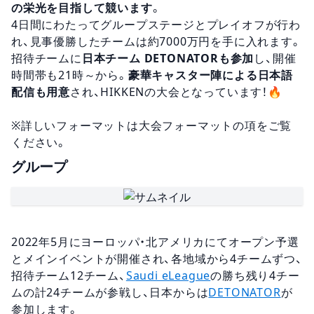
の栄光を目指して競います
。
4日間にわたってグループステージとプレイオフが行わ
れ、見事優勝したチームは約7000万円を手に入れます。
招待チームに
日本チーム DETONATORも参加
し、開催
時間帯も21時～から。
豪華キャスター陣による日本語
配信も用意
され、HIKKENの大会となっています！🔥
※詳しいフォーマットは大会フォーマットの項をご覧
ください。
グループ
2022年5月にヨーロッパ・北アメリカにてオープン予選
とメインイベントが開催され、各地域から4チームずつ、
招待チーム12チーム、
Saudi eLeague
の勝ち残り4チー
ムの計24チームが参戦し、日本からは
DETONATOR
が
参加します。