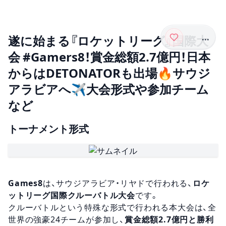
...
遂に始まる『ロケットリーグ』国際大
会 #Gamers8！賞金総額2.7億円！日本
からはDETONATORも出場🔥サウジ
アラビアへ✈大会形式や参加チーム
など
トーナメント形式
Games8
は、サウジアラビア・リヤドで行われる、
ロケ
ットリーグ国際クルーバトル大会
です。
クルーバトルという特殊な形式で行われる本大会は、全
世界の強豪24チームが参加し、
賞金総額2.7億円と勝利