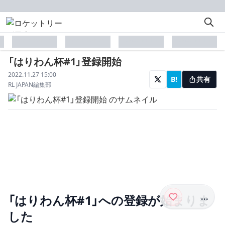
placeholder
placeholder
placeholder
placeholder
「はりわん杯#1」登録開始
配信日
2022.11.27 15:00
B!
共有
著者
RL JAPAN編集部
...
「はりわん杯#1」への登録が始まりま
した