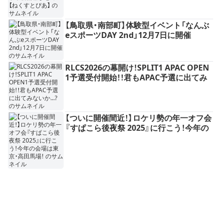
【鳥取県・南部町】体験型イベント「なんぶ
eスポーツDAY 2nd」12月7日に開催
RLCS2026の幕開け！SPLIT1 APAC OPEN
1予選受付開始！！君もAPAC予選に出てみ
ないか...?
【ついに開催間近！】ロケリ勢の年一オフ会
『すぱこら後夜祭 2025』に行こう！今年の
会場は東京・高田馬場！