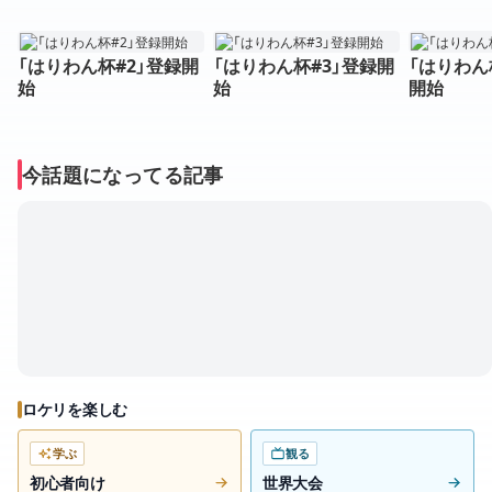
「はりわん杯#2」登録開
「はりわん杯#3」登録開
「はりわん杯
始
始
開始
今話題になってる記事
ロケリを楽しむ
学ぶ
観る
初心者向け
世界大会