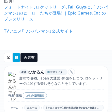
出典：
フォートナイト、ロケットリーグ、Fall Guysに、「ワンパ
ンマン」のヒーローたちが登場！ | Epic Games, Inc.の
プレスリリース
TVアニメ「ワンパンマン」公式サイト
B!
共有
ひかるん
著者
公式ライター
ひかるんのXアカウン
趣味で @RL_Japan の運営・開発をしつつ、ロケットリ
ーグに関する楽しそうなことをしています。
特集・連載
コラボ・期間限定
ホーム
ニュース
【アニメコラボ】単行本累計販売3000万部越えの人気漫画「ワンパンマン」×「ロケットリーグ」コラボがやってくる！