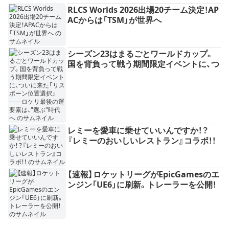
RLCS Worlds 2026出場20チーム決定！AP
ACからは「TSM」が世界へ
シーズン23はまるごとワールドカップ。
国を背負って戦う期間限定イベントに、つ
いに来た「リスポーン位置選択」——ロケ
リ最後の運要素は、"選ぶ"時代へ
レミーを愛車に乗せていいんですか！？
『レミーのおいしいレストラン』コラボ！！
【速報】ロケットリーグがEpicGamesのエ
ンジン「UE6」に刷新。トレーラーを公開！