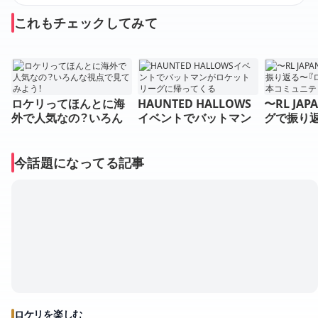
これもチェックしてみて
ロケリってほんとに海
HAUNTED HALLOWS
〜RL JA
外で人気なの？いろん
イベントでバットマン
グで振り
な視点で見てみよう！
がロケットリーグに帰
トリーグ
ってくる
ティ大賞』
今話題になってる記事
ロケリを楽しむ