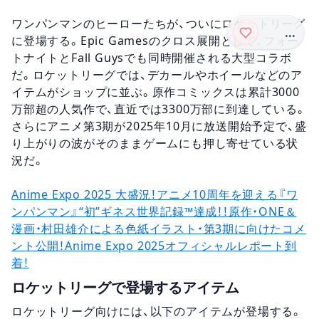
ワンパンマンのヒーローたちが、ついにロケットリーグ
...
に登場する。Epic Gamesのクロス展開として、フォー
トナイトとFall Guysでも同時開催される大型コラボ
だ。ロケットリーグでは、デカールやホイールなどのア
イテムがショップに並ぶ。原作コミックスは累計3000
万部超の人気作で、直近では3300万部に到達している。
さらにアニメ第3期が2025年10月に放送開始予定で、盛
り上がりの波がそのままゲームにも押し寄せている状
況だ。
Anime Expo 2025 大盛況！アニメ10周年を迎える『ワ
ンパンマン』“初”ギネス世界記録™達成！！原作・ONE＆
漫画・村田雄介による色紙イラスト・第3期に向けたコメ
ント公開！Anime Expo 2025オフィシャルレポート到
着！
ロケットリーグで登場するアイテム
ロケットリーグ向けには、以下のアイテムが登場する。