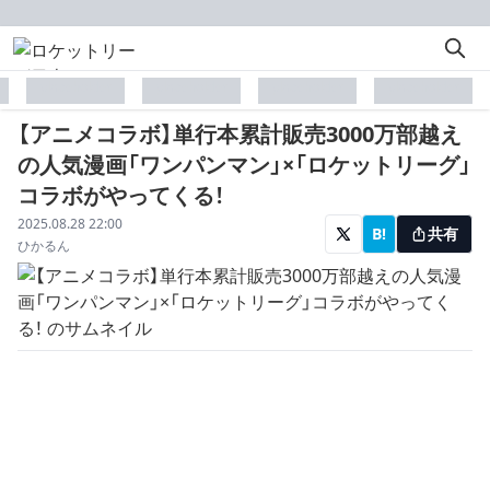
placeholder
placeholder
placeholder
placeholder
【アニメコラボ】単行本累計販売3000万部越え
の人気漫画「ワンパンマン」×「ロケットリーグ」
コラボがやってくる！
配信日
2025.08.28 22:00
B!
共有
著者
ひかるん