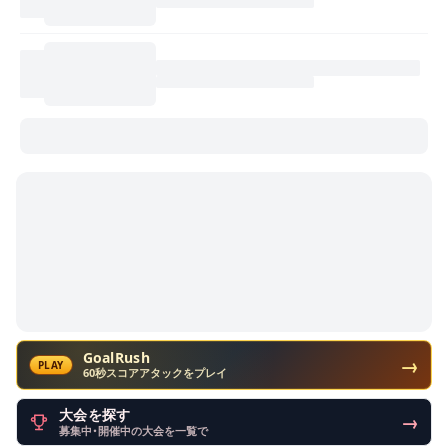
GoalRush
→
PLAY
60秒スコアアタックをプレイ
大会を探す
→
募集中・開催中の大会を一覧で