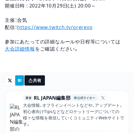
開催日時 : 2022年10月29日(土) 20:00～
主催：合気
配信：
https://www.twitch.tv/orerevo
参加にあたっての詳細なルールや日程等については
大会詳細情報
をご確認ください。
B!
共有
RL JAPAN編集部
著者
公式ライター
RL JAPAN
大会情報、オフラインイベントなどや、アップデート、
初心者向けTipsなどなどロケットリーグについての
様々な情報を発信していくコミュニティWebサイトで
す。