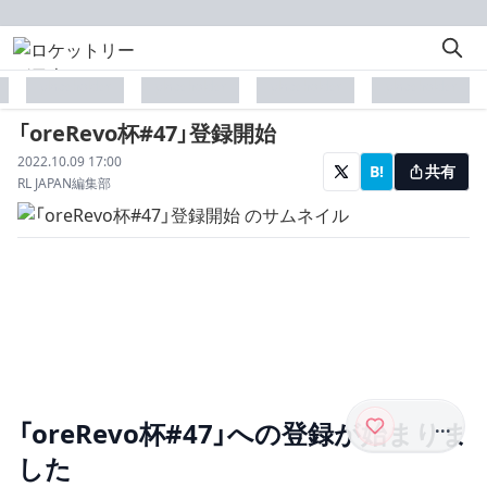
placeholder
placeholder
placeholder
placeholder
「oreRevo杯#47」登録開始
配信日
2022.10.09 17:00
B!
共有
著者
RL JAPAN編集部
...
「oreRevo杯#47」への登録が始まりま
した