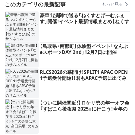
このカテゴリの最新記事
もっと見る
豪華出演陣で送る「ねくすとげーむふぇ
す」開催！イベント最新情報まとめ【ねくす
とぴあ】
【鳥取県・南部町】体験型イベント「なんぶ
eスポーツDAY 2nd」12月7日に開催
RLCS2026の幕開け！SPLIT1 APAC OPEN
1予選受付開始！！君もAPAC予選に出てみ
ないか...?
【ついに開催間近！】ロケリ勢の年一オフ会
『すぱこら後夜祭 2025』に行こう！今年の
会場は東京・高田馬場！