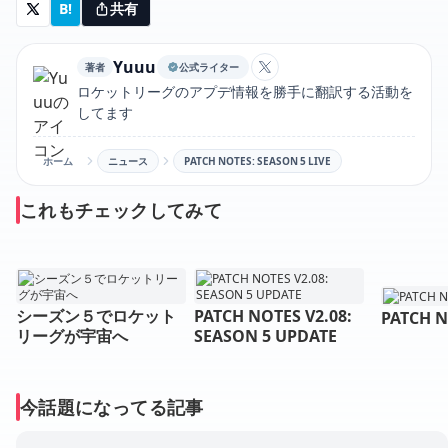
B!
共有
Yuuu
著者
公式ライター
YuuuのXアカウントリン
ロケットリーグのアプデ情報を勝手に翻訳する活動を
してます
ホーム
ニュース
PATCH NOTES: SEASON 5 LIVE
これもチェックしてみて
シーズン５でロケット
PATCH NOTES V2.08:
PATCH N
リーグが宇宙へ
SEASON 5 UPDATE
今話題になってる記事