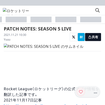
placeholder
placeholder
placeholder
placeholder
PATCH NOTES: SEASON 5 LIVE
配信日
2021.11.21 10:30
B!
共有
著者
Yuuu
Rocket League（ロケットリーグ）の公式アプデ情報を
...
翻訳した記事です。
2021年11月17
日
記事