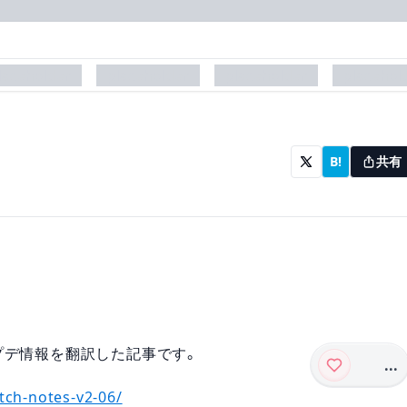
laceholder
placeholder
placeholder
placehol
B!
共有
式アプデ情報を翻訳した記事です。
...
ch-notes-v2-06/