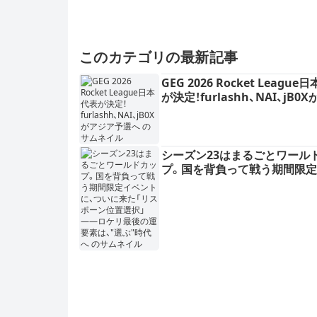
このカテゴリの最新記事
GEG 2026 Rocket League
が決定！furlashh、NAI、jB0
ア予選へ
シーズン23はまるごとワール
プ。国を背負って戦う期間限
トに、ついに来た「リスポーン
択」——ロケリ最後の運要素は
ぶ"時代へ