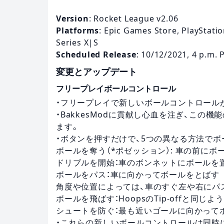
Version
: Rocket League v2.06
Platforms
: Epic Games Store, PlayStatio
Series X|S
Scheduled Release
: 10/12/2021, 4 p.m. 
変更とアップデート
フリープレイボールコントロール
・フリープレイで新しいボールコントロール
・BakkesModに貢献し心血を注ぎ、こ
ます。
・ボタンを押すだけで、5つの異なる方法で
ボールを奪う（*ポゼッション）: 車の前にボ
ドリブルを開始：車のボンネットにボールを
ボールをパス：車に向かってボールをとばす
角度や位置によっては、車のすぐ左や右にパ
ボールを飛ばす：HoopsのTip-offと同じ
シュートを防ぐ：最も近いゴールに向かって
・これらの新しいボールコントロールは同時