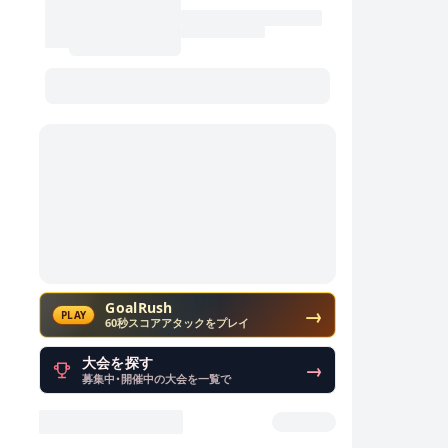
し
GoalRush
→
PLAY
60秒スコアアタックをプレイ
大会を探す
→
募集中・開催中の大会を一覧で