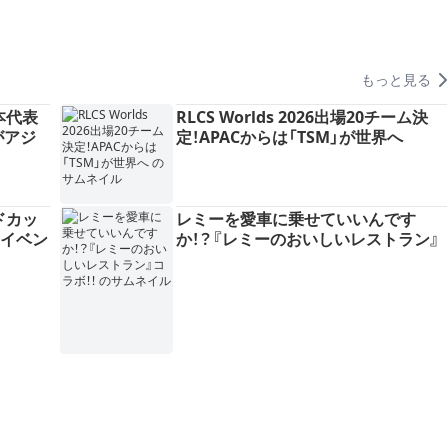
もっと見る
日本代表
RLCS Worlds 2026出場20チーム決
Xがアジ
定！APACからは「TSM」が世界へ
ドカッ
レミーを愛車に乗せていいんです
定イベン
か！？『レミーのおいしいレストラン』
位置選
コラボ！！
、"選