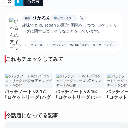
B!
共有
ひかるん
著者
公式ライター
ひかるんのXアカウン
趣味で @RL_Japan の運営・開発をしつつ、ロケットリ
ーグに関する楽しそうなことをしています。
ホーム
ニュース
パッチノート v2.18：「ロケットリーグ」アップデートを公開
これもチェックしてみて
パッチノート v2.17：
パッチノート v2.16：
パッチノート
「ロケットリーグ」バグ
「ロケットリーグ」シー
「ロケット
修正アップデートを公
ズン7アップデートが公
ズン8ア
開
開
開
今話題になってる記事