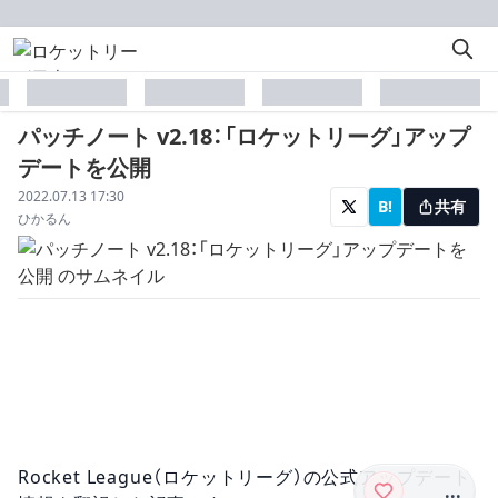
placeholder
placeholder
placeholder
placeholder
パッチノート v2.18：「ロケットリーグ」アップ
デートを公開
配信日
2022.07.13 17:30
B!
共有
著者
ひかるん
Rocket League（ロケットリーグ）の公式アップデート
...