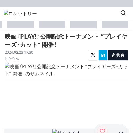
placeholder
placeholder
placeholder
placeholder
映画『PLAY!』公開記念トーナメント ”プレイヤ
ーズ・カット” 開催！
配信日
2024.02.23 17:30
B!
共有
著者
ひかるん
...