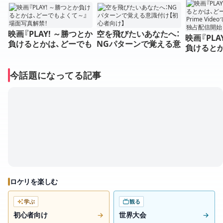
映画『PLAY! ～勝つとか
空を飛びたいあなたへ：
映画『PLA
負けるとかは、どーでも
NGパターンで覚える意
負けると
よくて～』場面写真解
識付け【初心者向け】
よくて～』Pr
禁！
で6/14
今話題になってる記事
配信開始
ロケリを楽しむ
学ぶ
観る
初心者向け
世界大会