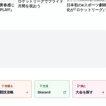
ロケットリーグでプライド
青春感じ
日本初のeスポーツ劇
月間を祝おう
LAY!」
化が「ロケットリーグ」
加キャス
現。『PLAY! ～勝つと
スターなど
けるとかは、どーでも
て～』2024年春、公開決
深掘る
交流
挑む
競技攻略
Discord
大会を探す