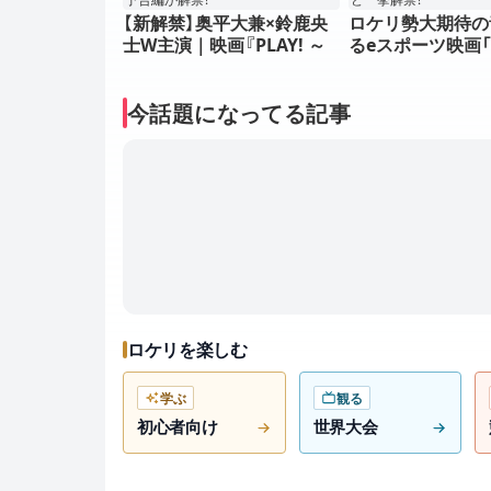
【新解禁】奥平大兼×鈴鹿央
ロケリ勢大期待の
士W主演｜映画『PLAY! ～
るeスポーツ映画「P
勝つとか負けるとかは、ど
公開日が決定。追
ーでもよくて～』のロング
ト、予告映像・ポ
予告編が解禁！
一挙解禁！
今話題になってる記事
ロケリを楽しむ
学ぶ
観る
初心者向け
世界大会