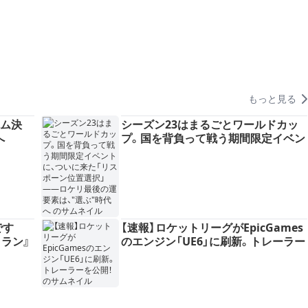
もっと見る
チーム決
シーズン23はまるごとワールドカッ
へ
プ。国を背負って戦う期間限定イベン
トに、ついに来た「リスポーン位置選
択」——ロケリ最後の運要素は、"選
ぶ"時代へ
です
【速報】ロケットリーグがEpicGames
ラン』
のエンジン「UE6」に刷新。トレーラー
を公開！