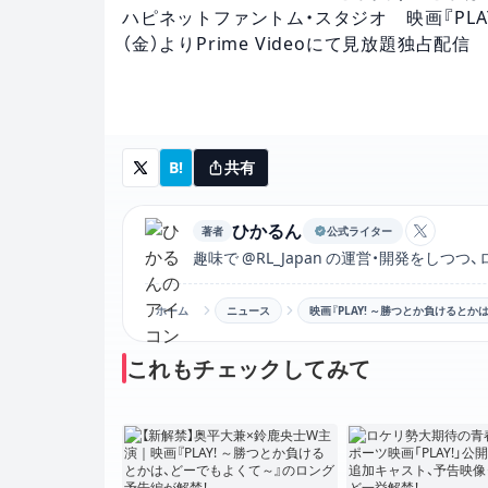
ハピネットファントム・スタジオ 映画『PLA
（金）よりPrime Videoにて見放題独占配信
B!
共有
ひかるん
著者
公式ライター
ひかるん
趣味で @RL_Japan の運営・開発をし
ホーム
ニュース
映画『PLAY! ～勝つとか負けるとかは
これもチェックしてみて