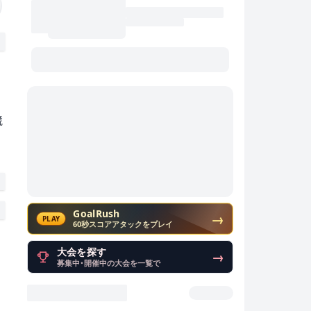
競
GoalRush
→
PLAY
60秒スコアアタックをプレイ
大会を探す
→
募集中・開催中の大会を一覧で