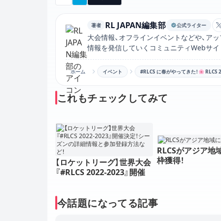
RL JAPAN編集部
著者
公式ライター
大会情報、オフラインイベントなどや、アッ
情報を発信していくコミュニティWebサイ
ホーム
イベント
#RLCS に春がやってきた！🌸 RLCS
これもチェックしてみて
RLCSがアジア地
枠獲得！
【ロケットリーグ】世界大会
『#RLCS 2022-2023』開催
決定！シーズンの詳細情報
と参加登録方法など！
今話題になってる記事