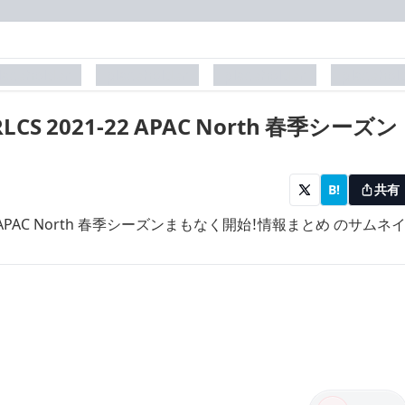
laceholder
placeholder
placeholder
placehol
CS 2021-22 APAC North 春季シーズン
B!
共有