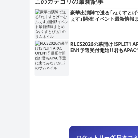
このカテゴリの最新記事
豪華出演陣で送る「ねくすとげ
ぇす」開催！イベント最新情報
【ねくすとぴあ】
RLCS2026の幕開け！SPLIT1 AP
EN1予選受付開始！！君もAPA
出てみないか...?
ロケットリーグ 日本コミュ