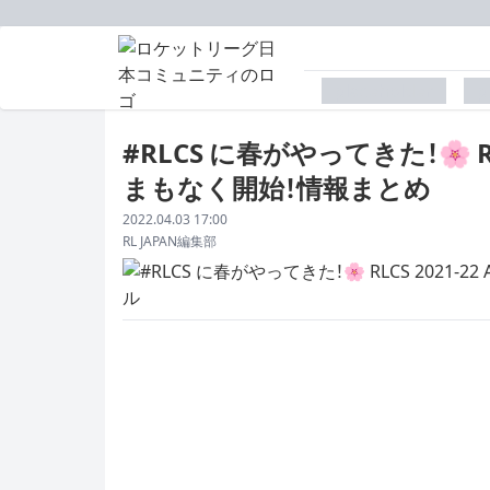
placeholder
p
#RLCS に春がやってきた！🌸 RL
まもなく開始！情報まとめ
配信日
2022.04.03 17:00
著者
RL JAPAN編集部