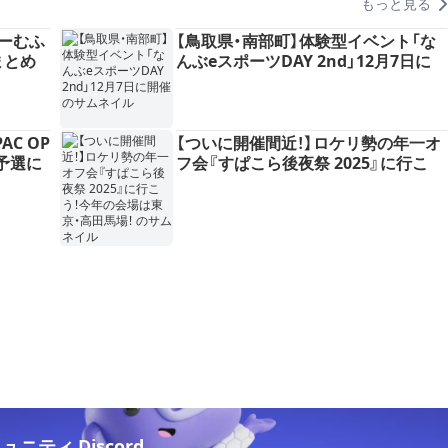
もっと見る
ーむふ
【鳥取県・南部町】体験型イベント「な
まとめ
んぶeスポーツDAY 2nd」12月7日に
開催
AC OP
【ついに開催間近！】ロケリ勢の年一オ
C予選に
フ会『すぱこら後夜祭 2025』に行こ
う！今年の会場は東京・高田馬場！
ニティ Discord