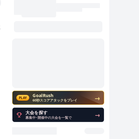
進
GoalRush
→
PLAY
60秒スコアアタックをプレイ
大会を探す
→
募集中・開催中の大会を一覧で