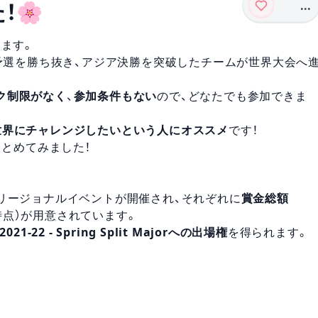
...
！🌸
します。
の予選を勝ち抜き、アジア決勝を突破したチームが世界大会へ
ク制限がなく
、
参加条件もない
ので、どなたでも参加できま
世界にチャレンジしたいという人にオススメ
です！
まとめてみました！
だけで3つのリージョナルイベントが開催され、それぞれに
賞金総額
時点）が用意されています。
 2021-22 - Spring Split Majorへの出場権
を得られます。