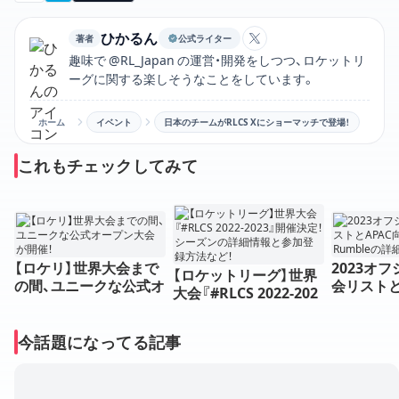
ひかるん
著者
公式ライター
ひかるんのXアカウン
趣味で @RL_Japan の運営・開発をしつつ、ロケットリ
ーグに関する楽しそうなことをしています。
ホーム
イベント
日本のチームがRLCS Xにショーマッチで登場！
これもチェックしてみて
【ロケリ】世界大会まで
2023オ
【ロケットリーグ】世界
の間、ユニークな公式オ
会リストと
大会『#RLCS 2022-202
ープン大会が開催！
会 Region
3』開催決定！シーズンの
の詳細情
詳細情報と参加登録方
今話題になってる記事
法など！