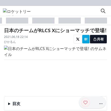
placeholder
placeholder
placeholder
placeholder
日本のチームがRLCS Xにショーマッチで登場！
配信日
2021.06.18 22:14
B!
共有
著者
ひかるん
...
目次