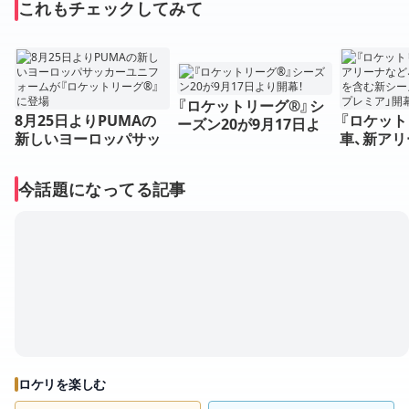
これもチェックしてみて
『ロケットリーグ®』シ
8月25日よりPUMAの
『ロケット
ーズン20が9月17日よ
新しいヨーロッパサッ
車、新アリ
り開幕！
カーユニフォームが『ロ
様々な追
ケットリーグ®』に登場
新シーズン
今話題になってる記事
プレミア」
ロケリを楽しむ