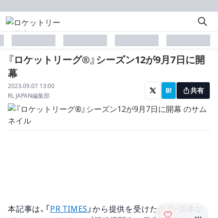
placeholder
placeholder
placeholder
placeholder
『ロケットリーグ®』シーズン12が9月7日に開
幕
配信日
2023.09.07 13:00
B!
共有
著者
RL JAPAN編集部
本記事は、「
PR TIMES
」から提供を受けた企業・団体な
...