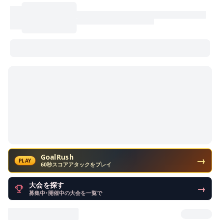
GoalRush
→
PLAY
60秒スコアアタックをプレイ
大会を探す
→
募集中・開催中の大会を一覧で