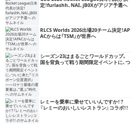
定！furlashh、NAI、jB0Xがアジア予選へ
RLCS Worlds 2026出場20チーム決定！AP
ACからは「TSM」が世界へ
シーズン23はまるごとワールドカップ。
国を背負って戦う期間限定イベントに、つ
いに来た「リスポーン位置選択」——ロケ
リ最後の運要素は、"選ぶ"時代へ
レミーを愛車に乗せていいんですか！？
『レミーのおいしいレストラン』コラボ！！