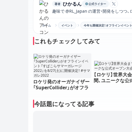
ひかるん
著者
公式ライター
ひかるん
趣味で @RL_Japan の運営・開発をし
ホーム
イベント
今年も開催決定！オフラインイベント『す
これもチェックしてみて
【ロケリ】世界大
間、ユニークな公
ロケリ発のオーガナイザー
ン大会が開催！
「SuperCollider」がオフラ
インイベント『すぱこらサ
マーガレージ2022』を8/27
今話題になってる記事
(土)に開催決定！ #サマガレ
2022