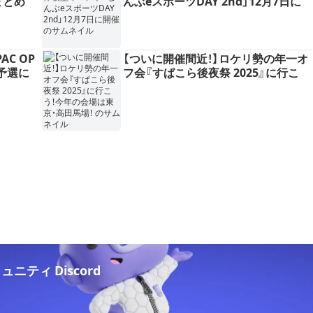
まとめ
んぶeスポーツDAY 2nd」12月7日に
開催
AC OP
【ついに開催間近！】ロケリ勢の年一オ
C予選に
フ会『すぱこら後夜祭 2025』に行こ
う！今年の会場は東京・高田馬場！
ニティ Discord