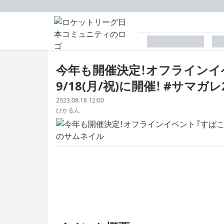
placeholder
p
今年も開催決定！オフラインイ
9/18(月/祝)に開催！ #サマガレ
配信日
2023.08.18 12:00
著者
ひかるん