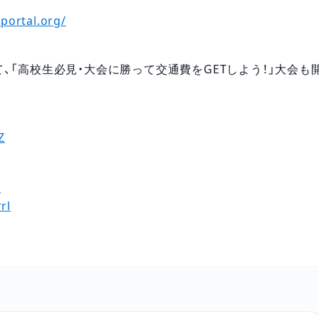
rportal.org/
、「高校生必見・大会に勝って交通費をGETしよう！」大会も
Z
ム
rl