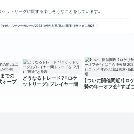
のXアカウントリンク
つつ、ロケットリーグに関する楽しそうなことをしています。
ぱこらサマーガレージ2023』が9/18(月/祝)に開催！ #サマガレ2023
会までの
どうなるトレード？『ロケ
【ついに開催間近！】ロ
式オープ
ットリーグ』プレイヤー間
勢の年一オフ会『すぱ
トレードを12月に"廃止"と
後夜祭 2025』に行こう
発表
年の会場は東京・高田馬