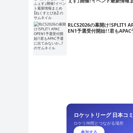
ぇす」開催！イベント最新情報
【ねくすとぴあ】
RLCS2026の幕開け！SPLIT1 AP
EN1予選受付開始！！君もAPA
出てみないか...?
ロケットリーグ 日本コミュ
ロケリ仲間とつながる場所
参加する