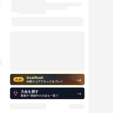
GoalRush
→
PLAY
60秒スコアアタックをプレイ
大会を探す
→
募集中・開催中の大会を一覧で