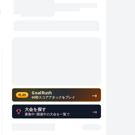
GoalRush
→
PLAY
60秒スコアアタックをプレイ
大会を探す
→
募集中・開催中の大会を一覧で