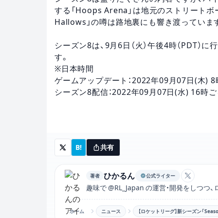
する「Hoops Arena」は地元のストリート
Hallows」の噂は路地裏にも響き渡ってい
シーズン8は、9月6日（火）午後4時（PDT）
す。
※日本時間
ゲームアップデート：2022年09月07日(木) 
シーズン8配信：2022年09月07日(水) 16時
B!
共有
ひかるん
著者
公式ライター
ひかるん
趣味で @RL_Japan の運営・開発をし
ホーム
ニュース