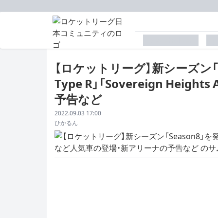
placeholder
p
【ロケットリーグ】新シーズン「S
Type R」「Sovereign He
予告など
配信日
2022.09.03 17:00
著者
ひかるん