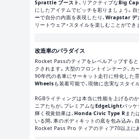
Sprattle ブースト
、リアクティブな
Big Cap
にしたアイテムでピッチを彩りましょう。自
ー
で自分の内面を表現したり、
Wrapstar 
リートウェア・スタイルを楽しむことができ
改造車のパラダイス
Rocket Passのティアをレベルアップす
クされます。大型のフロントインテーク、カ
90年代の名車にサーキット走行に特化した
Wheels
も装着可能で、現物に忠実なスタイ
RGBライティングは本当に性能を上げるの
ニアたちが、プレミアムな
EdgeLight
パッケ
輝く視覚効果は、
Honda Civic Type R
また
いる間、車のボディキットの底を包み込み、
Rocket Pass Pro ティアのティア70以上