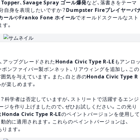
 Topper
、
Savage Spray ゴール爆発
など、落書きをテーマ
分自身を表現したいですか？
Dumpster Fireプレイヤーバ
デカール
や
Franko Fone ホイール
でオールドスクールなスト
ます。
ると、アップグレードされた
Honda Civic Type R-LE
もアンロ
ーボンファイバー製ボンネット、リアウィングを追加し、この
雰囲気を与えています。また、白と赤の
Honda Civic Type R
ルが楽しめます。
か？科学者は否定していますが、ストリートで活躍するエンジ
ージを作り上げましたので、ぜひお試しください。この光り
は
Honda Civic Type R-LE
のペイントバージョンを使用し
自動的に適用されます。これらのペイントバージョンは、
にあります。