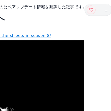
リーグ）の公式アップデート情報を翻訳した記事です。
...
へ
the-streets-in-season-8/