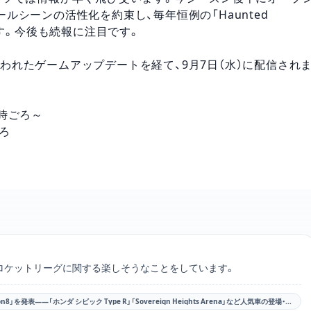
ボールシーンの活性化を約束し、毎年恒例の「Haunted
ます。今後も続報に注目です。
に行われたゲームアップデートを経て、9月7日（水）に配信され
8時ごろ～
ごろ
のXアカウントリンク
つつ、ロケットリーグに関する楽しそうなことをしています。
【ロケットリーグ】新シーズン「Season8」を発表――「ホンダ シビック Type R」「Sovereign Heights Arena」など人気車の登場・新アリーナの予告など