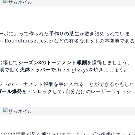
ーポによって作られた手作りの芝生が敷き詰められていま
、Roundhouse、Jesterなどの有名なボットの本拠地である
出場して
シーズン8のトーナメント報酬
を獲得しましょう。
石炭で動く
火鉢トッパー
でstreet glizzysを焼きましょう。
ットのトーナメント報酬を手に入れることができるかもしれ
e ゴール爆発
をアンロックして、自分だけのレーザーライトシ
イツでは情報が早く飛び交います。今シーズン後半にオープ