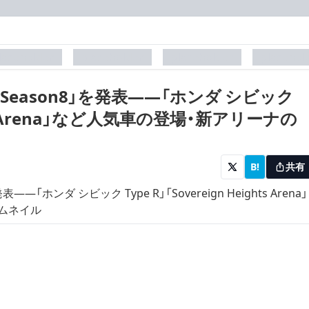
laceholder
placeholder
placeholder
placehol
eason8」を発表――「ホンダ シビック
ights Arena」など人気車の登場・新アリーナの
B!
共有