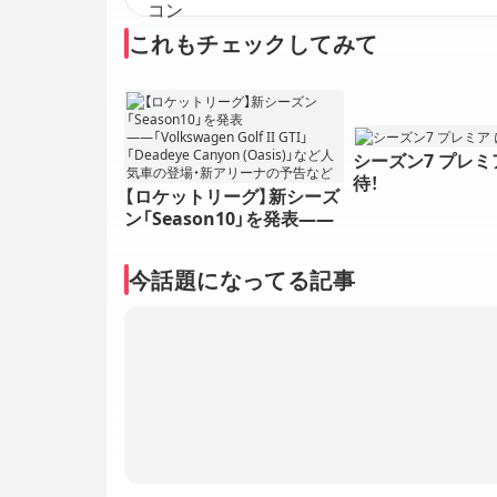
これもチェックしてみて
シーズン7 プレミ
待！
【ロケットリーグ】新シーズ
ン「Season10」を発表――
「Volkswagen Golf II GT
I」「Deadeye Canyon (Oas
今話題になってる記事
is)」など人気車の登場・新ア
リーナの予告など