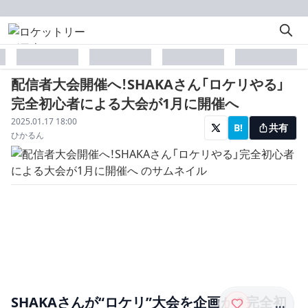
placeholder
placeholder
placeholder
placeholder
配信者大会開催へ！SHAKAさん「ロケリやる」
完全初心者による大会が1月に開催へ
配信日
2025.01.17 18:00
B!
共有
著者
ひかるん
SHAKAさんが“ロケリ”大会を企画か？完全初
...