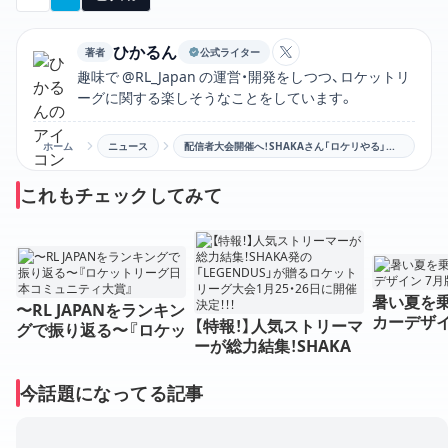
ひかるん
著者
公式ライター
ひかるんのXアカウン
趣味で @RL_Japan の運営・開発をしつつ、ロケットリ
ーグに関する楽しそうなことをしています。
ホーム
ニュース
配信者大会開催へ！SHAKAさん「ロケリやる」完全初心者による大会が1月に開催へ
これもチェックしてみて
暑い夏を乗
〜RL JAPANをランキン
カーデザイ
【特報！】人気ストリーマ
グで振り返る〜『ロケッ
ート2
ーが総力結集！SHAKA
トリーグ日本コミュニ
発の「LEGENDUS」が贈
ティ大賞』
るロケットリーグ大会1
今話題になってる記事
月25・26日に開催決
定！！！