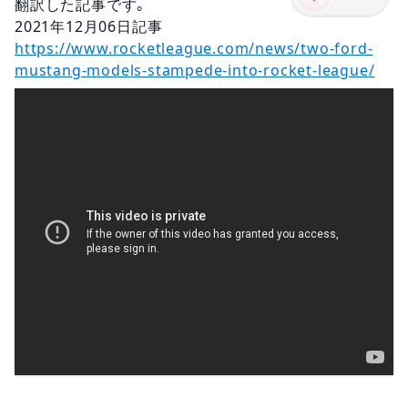
翻訳した記事です。
2021年12月06
日
記事
https://www.rocketleague.com/news/two-ford-
mustang-models-stampede-into-rocket-league/