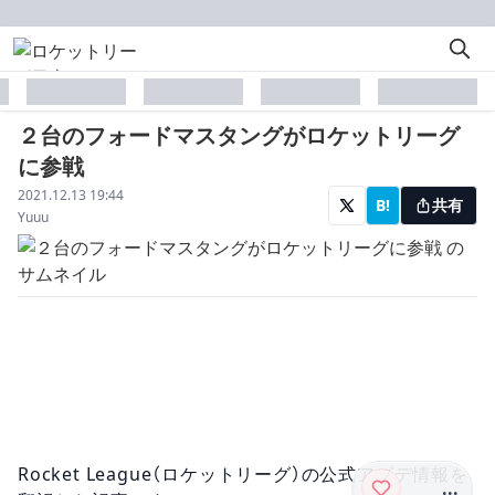
placeholder
placeholder
placeholder
placeholder
２台のフォードマスタングがロケットリーグ
に参戦
配信日
2021.12.13 19:44
B!
共有
著者
Yuuu
Rocket League（ロケットリーグ）の公式アプデ情報を
...