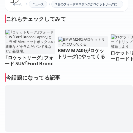
ホーム
ニュース
２台のフォードマスタングがロケットリーグに参戦
これもチェックしてみて
BMW M240Iがロケッ
ロケット
トリーグにやってくる
『ロケットリーグ』フォ
ーロード
ード SUV「Ford Bronc
けて燃料
o Laptor」とコラボ！M
ercヒットボックスの新
今話題になってる記事
車などを含んだバンド
ルなどが新登場。