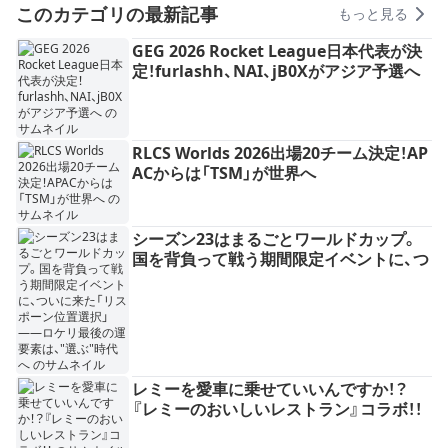
このカテゴリの最新記事
もっと見る
GEG 2026 Rocket League日本代表が決
定！furlashh、NAI、jB0Xがアジア予選へ
RLCS Worlds 2026出場20チーム決定！AP
ACからは「TSM」が世界へ
シーズン23はまるごとワールドカップ。
国を背負って戦う期間限定イベントに、つ
いに来た「リスポーン位置選択」——ロケ
リ最後の運要素は、"選ぶ"時代へ
レミーを愛車に乗せていいんですか！？
『レミーのおいしいレストラン』コラボ！！