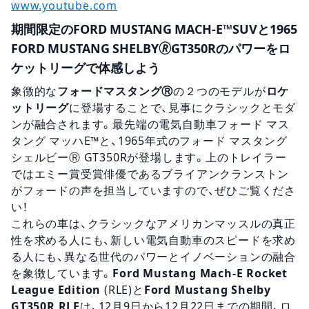
www.youtube.com
期間限定のFORD MUSTANG MACH-E™SUVと1965
FORD MUSTANG SHELBY🄬GT350Rのパワーをロ
ケットリーグで体感しよう
象徴的な
フォードマスタングⓇ
の２つのモデルが
ロケ
ットリーグ
に登場することで、見事にクラシックとモダ
ンが融合されます。最先端の電気自動車フォード マス
タング マッハE™と、1965年式のフォード マスタング
シェルビーⓇ GT350Rが登場します。上のトレイラー
ではエミー賞受賞俳優であるブライアンクランストン
がフォードの声を担当していますので、ぜひご覧くださ
い！
これらの車は、クラシックなアメリカンマッスルの真正
性を求める人にも、新しい電気自動車のスピードを求め
る人にも、異なる世代のパワーとイノベーションの融合
を象徴しています。
Ford Mustang Mach-E Rocket
League Edition
(RLE)と
Ford Mustang Shelby
GT350R RLE
は、12月9日から12月22日までの期間、ロ