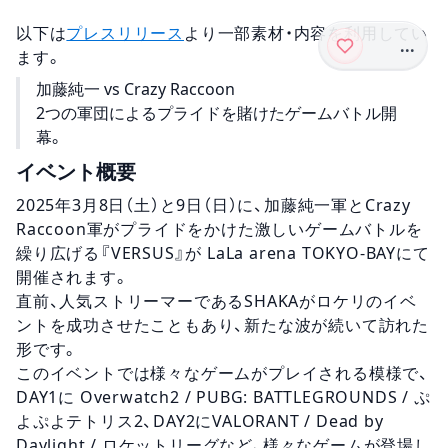
以下は
プレスリリース
より一部素材・内容を利用してい
...
ます。
加藤純一 vs Crazy Raccoon
2つの軍団によるプライドを賭けたゲームバトル開
幕。
イベント概要
2025年3月8日（土）と9日（日）に、加藤純一軍とCrazy
Raccoon軍がプライドをかけた激しいゲームバトルを
繰り広げる『VERSUS』が LaLa arena TOKYO-BAYにて
開催されます。
直前、人気ストリーマーであるSHAKAがロケリのイベ
ントを成功させたこともあり、新たな波が続いて訪れた
形です。
このイベントでは様々なゲームがプレイされる模様で、
DAY1に Overwatch2 / PUBG: BATTLEGROUNDS / ぷ
よぷよテトリス2、DAY2にVALORANT / Dead by
Daylight / ロケットリーグなど、様々なゲームが登場し