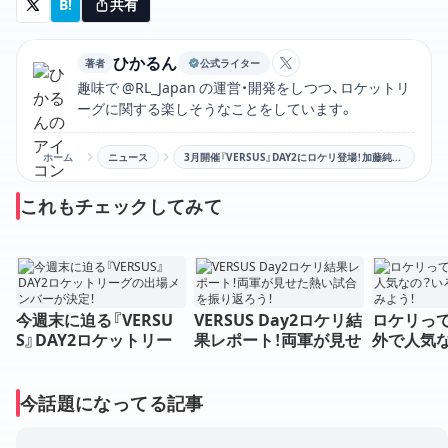
B!
共有
ひかるん
著者
公式ライター
ひかるんのXアカウン
趣味で @RL_Japan の運営・開発をしつつ、ロケットリ
ーグに関する楽しそうなことをしています。
ホーム
ニュース
3月開催『VERSUS』DAY2にロケリ登場！加藤純一軍 vs Crazy Raccoon軍によるリアルイベント開催
これもチェックしてみて
今週末に迫る『VERSU
VERSUS Day2ロケリ結
ロケリっ
S』DAY2ロケットリー
果レポート！両軍が見せ
外で人気
グの出場メンバーが決
た熱い試合を振り返ろ
な視点で見
定！
う！
今話題になってる記事