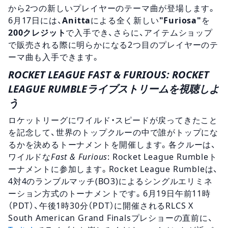
から2つの新しいプレイヤーのテーマ曲が登場します。
6月17日には、
Anitta
による全く新しい
"Furiosa"
を
200クレジット
で入手でき、さらに、アイテムショップ
で販売される際に明らかになる2つ目のプレイヤーのテ
ーマ曲も入手できます。
ROCKET LEAGUE FAST & FURIOUS: ROCKET
LEAGUE RUMBLEライブストリームを視聴しよ
う
ロケットリーグに
ワイルド・スピード
が戻ってきたこと
を記念して、世界のトップクルーの中で誰がトップにな
るかを決めるトーナメントを開催します。各クルーは、
ワイルドな
Fast & Furious
: Rocket League Rumbleト
ーナメントに参加します。Rocket League Rumbleは、
4対4のランブルマッチ(BO3)による
シングルエリミネ
ーション
方式のトーナメントです。6月19日午前11時
（PDT）、午後1時30分（PDT）に開催されるRLCS X
South American Grand Finalsプレショーの直前に、