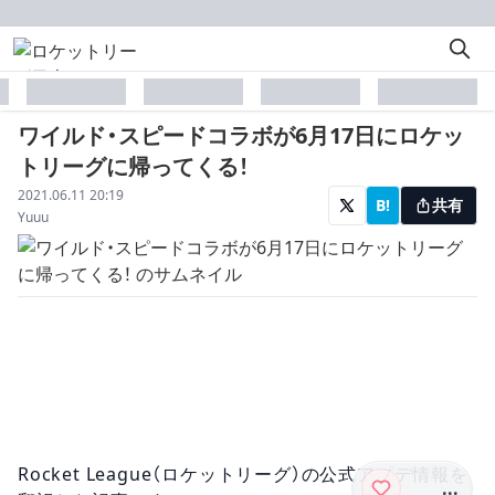
placeholder
placeholder
placeholder
placeholder
ワイルド・スピードコラボが6月17日にロケッ
トリーグに帰ってくる！
配信日
2021.06.11 20:19
B!
共有
著者
Yuuu
Rocket League（ロケットリーグ）の公式アプデ情報を
...