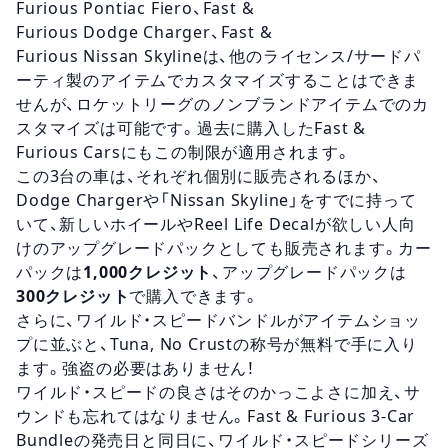
Furious Pontiac Fiero、Fast &
Furious
Dodge
Charger、Fast &
Furious
Nissan
Skylineは、他のライセンス/
サードパ
ーティ
製のアイテムでカスタマイズすることはできま
せんが、ロケットリーグのノンブランドアイテムでのカ
スタマイズは可能です。過去に購入したFast &
Furious Carsにもこの制限が適用されます。
この3台の車は、それぞれ個別に販売されるほか、
Dodge
Chargerや「
Nissan
Skyline」をすでに持って
いて、新しいホイールやReel Life Decalが欲しい人向
けのアップグレードパックとしても販売されます。カー
パックは
1,000クレジット
、アップグレードパックは
300クレジット
で購入できます。
さらに、
ワイルド・スピード
バンドルがアイテムショッ
プに並ぶと、Tuna, No Crustの称号が無料で手に入り
ます。強盗の必要はありません！
ワイルド・スピード
の良さはそのかっこよさに加え、
サ
ウンド
も忘れてはなりません。Fast & Furious 3-Car
Bundleの発売日と同日に、
ワイルド・スピード
シリーズ