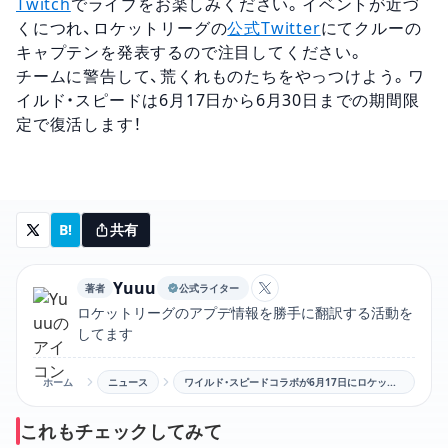
Twitch
でライブをお楽しみください。イベントが近づ
くにつれ、ロケットリーグの
公式Twitter
にてクルーの
キャプテンを発表するので注目してください。
チームに警告して、荒くれものたちをやっつけよう。
ワ
イルド・スピード
は6月17日から6月30日までの期間限
定で復活します！
B!
共有
Yuuu
著者
公式ライター
YuuuのXアカウントリン
ロケットリーグのアプデ情報を勝手に翻訳する活動を
してます
ホーム
ニュース
ワイルド・スピードコラボが6月17日にロケットリーグに帰ってくる！
これもチェックしてみて