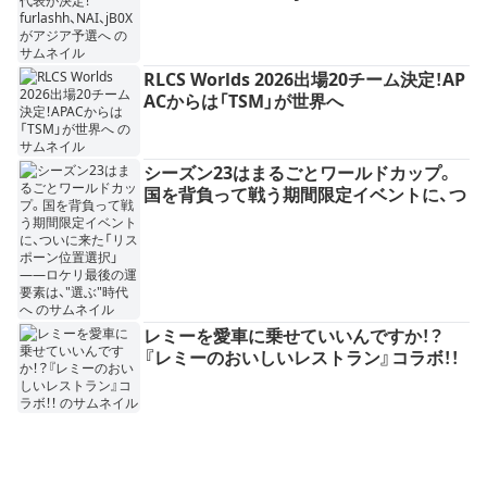
RLCS Worlds 2026出場20チーム決定！AP
ACからは「TSM」が世界へ
シーズン23はまるごとワールドカップ。
国を背負って戦う期間限定イベントに、つ
いに来た「リスポーン位置選択」——ロケ
リ最後の運要素は、"選ぶ"時代へ
レミーを愛車に乗せていいんですか！？
『レミーのおいしいレストラン』コラボ！！