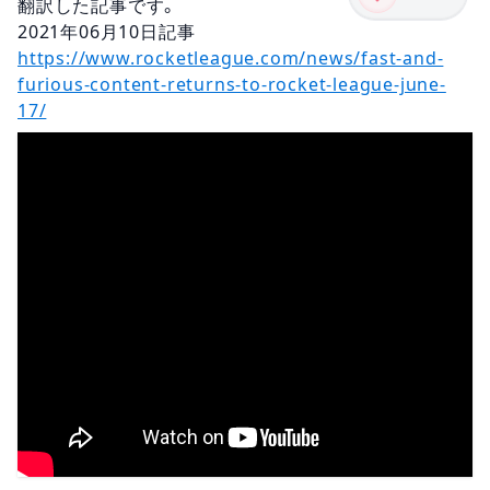
翻訳した記事です。
2021年06月
10日
記事
https://www.rocketleague.com/news/fast-and-
furious-content-returns-to-rocket-league-june-
17/