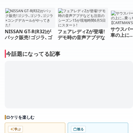
サウスパ
NISSAN GT-R(R32)が
フェアレディZが登場！
車の上に.
パック販売！ゴジラ、ゴ
デモ時の音声アプデな
の！？【CAR
ジラ、ゴジラ×コングデ
ども注目のシーズン15
ASH OUT
カールがやってきた！
が現地時間6月5日にス
今話題になってる記事
タート！
ロケリを楽しむ
学ぶ
観る