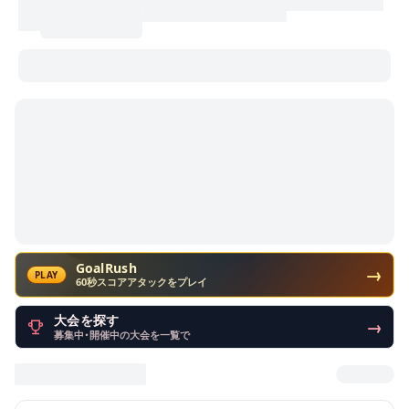
GoalRush
→
PLAY
60秒スコアアタックをプレイ
大会を探す
→
募集中・開催中の大会を一覧で