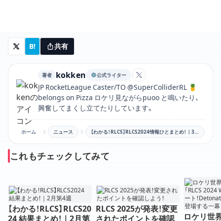
B!
共有
kokken
著者
公式ライター
kokkenのXアカウン
JP RocketLeague Caster/TO @SuperColliderRL 🍍
belongs on Pizza ロケリ見ながらpuoo と鳴いたり、
興奮してまくし立てたりしています。
ホーム
ニュース
【わかる！RLCS】RLCS2024情報ひとまとめ！｜3月第1週
これもチェックしてみて
【わかる！RLCS】RLCS20
RLCS 2025が発表！変更
ロケリ世
24 結果まとめ！｜2月第
されたポイントを確認