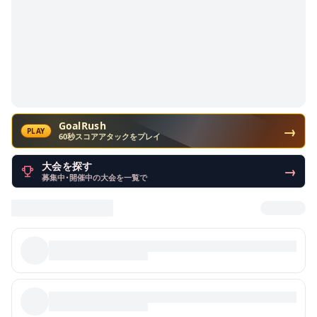
GoalRush
→
PLAY
60秒スコアアタックをプレイ
大会を探す
→
募集中・開催中の大会を一覧で