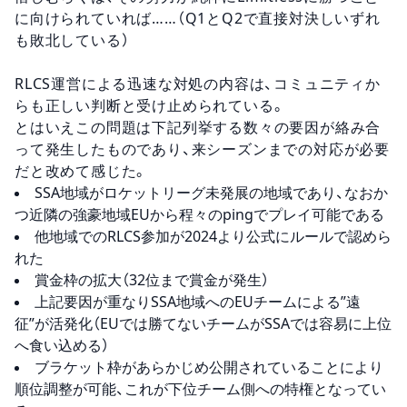
に向けられていれば……（Q1とQ2で直接対決しいずれ
も敗北している）
RLCS運営による迅速な対処の内容は、コミュニティか
らも正しい判断と受け止められている。
とはいえこの問題は下記列挙する数々の要因が絡み合
って発生したものであり、来シーズンまでの対応が必要
だと改めて感じた。
SSA地域がロケットリーグ未発展の地域であり、なおか
つ近隣の強豪地域EUから程々のpingでプレイ可能である
他地域でのRLCS参加が2024より公式にルールで認めら
れた
賞金枠の拡大（32位まで賞金が発生）
上記要因が重なりSSA地域へのEUチームによる”遠
征”が活発化（EUでは勝てないチームがSSAでは容易に上位
へ食い込める）
ブラケット枠があらかじめ公開されていることにより
順位調整が可能、これが下位チーム側への特権となってい