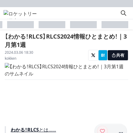
placeholder
placeholder
placeholder
placeholder
【わかる！RLCS】RLCS2024情報ひとまとめ！｜3
月第1週
配信日
2024.03.06 18:30
B!
共有
著者
kokken
わかる！RLCS
とは……
...