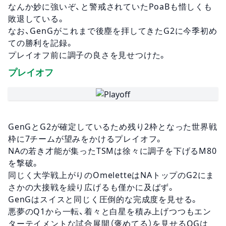
なんか妙に強いぞ、と警戒されていたPoaBも惜しくも
敗退している。
なお、GenGがこれまで後塵を拝してきたG2に今季初め
ての勝利を記録。
プレイオフ前に調子の良さを見せつけた。
プレイオフ
GenGとG2が確定しているため残り2枠となった世界戦
枠に7チームが望みをかけるプレイオフ。
NAの若き才能が集ったTSMは徐々に調子を下げるM80
を撃破。
同じく大学戦上がりのOmeletteはNAトップのG2にま
さかの大接戦を繰り広げるも僅かに及ばず。
GenGはスイスと同じく圧倒的な完成度を見せる。
悪夢のQ1から一転、着々と白星を積み上げつつもエン
ターテイメントな試合展開（褒めてる）を見せるOGは