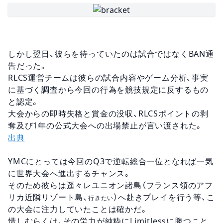
しかし翌日、彼らを待っていたのは試合ではなくBAN通
告だった。
RLCS運営チームは彼らの試合内容やゲーム分析、事実
に基づく調査から今回の行為を競技規定に反するもの
と認定。
大会からの即時失格と賞金の没収、RLCSポイントの剥
奪及び1年の公式大会への出場禁止が言い渡された。
出典
YMCにとっては今回のQ3で逆転総合一位となれば一気
に世界大会へ進出するチャンス。
そのため彼らは遥々レユニオン諸島（フランス領のアフ
リカ近隣リゾート島、
）へ赴きプレイを行う等、こ
行きたい
の大会に注力していたことは確かだ。
惜しむらくは、その労力が純粋にLimitlessに勝つこと