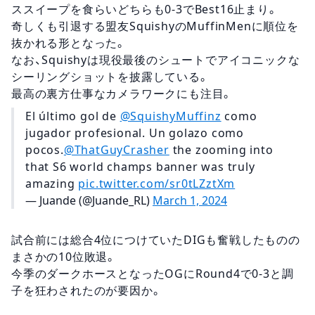
ススイープを食らいどちらも0-3でBest16止まり。
奇しくも引退する盟友SquishyのMuffinMenに順位を
抜かれる形となった。
なお、Squishyは現役最後のシュートでアイコニックな
シーリングショットを披露している。
最高の裏方仕事なカメラワークにも注目。
El último gol de
@SquishyMuffinz
como
jugador profesional. Un golazo como
pocos.
@ThatGuyCrasher
the zooming into
that S6 world champs banner was truly
amazing
pic.twitter.com/sr0tLZztXm
— Juande (@Juande_RL)
March 1, 2024
試合前には総合4位につけていたDIGも奮戦したものの
まさかの10位敗退。
今季のダークホースとなったOGにRound4で0-3と調
子を狂わされたのが要因か。