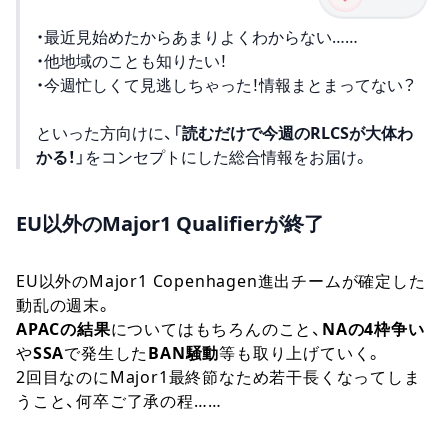
・最近見始めたからあまりよくわからない……
・他地域のことも知りたい！
・今週忙しくて見逃しちゃった！情報まとまってない？
といった方向けに、「
読むだけで今週のRLCSが大体わ
かる！
」をコンセプトにした総合情報をお届け。
EU以外のMajor1 Qualifierが終了
EU以外のMajor1 Copenhagen進出チームが確定した
動乱の週末。
APACの結果
についてはもちろんのこと、
NAの4枠争い
や
SSA
で発生した
BAN騒動
等も取り上げていく。
2回目なのにMajor1最終節なため若干長くなってしま
うこと、何卒ご了承の程……