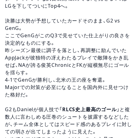
LGを下してついにTop4へ。
決勝は大勢が予想していたカードそのまま、G2 vs
GenG。
ここでGenGがこのQ3で見せていた仕上がりの良さを
決定的なものにする。
昨シーズン最後に調子を落とし、再調整に励んでいた
AppJackが彼独特の冴えわたるプレイで敵陣をかき乱
せば、NAが誇る俊英ChronicとFKが縦横無尽にゴール
を揺らす。
4-1でGenGが勝利し、北米の王の座を奪還。
Majorでの対策が必至になることを国内外に見せつけ
た格好だ。
G2もDanielが個人技で「
RLCS史上最高のゴール
」と複
数人に言わしめる圧巻のシュートを披露するなどした
が、チーム全体としてはスピード感のあるプレイに対し
ての弱さが出てしまったように見えた。