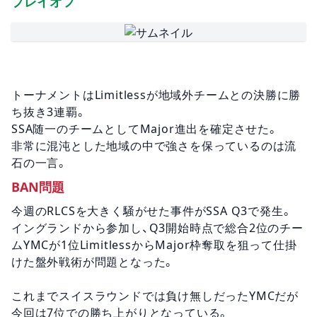
プレイオフ
トーナメントはLimitlessが地域外チームとの決勝に勝
ち抜き3連覇。
SSA随一のチームとしてMajor進出を確定させた。
非常に混沌とした地域の中で強さを保っているのは流
石の一言。
BAN問題
今週のRLCSを大きく騒がせた事件がSSA Q3で発生。
イングランドから参加し、Q3開始時点で総合2位のチー
ムYMCが1位LimitlessからMajor枠奪取を狙って仕掛
けた盤外戦術が問題となった。
これまでスイスラウンドでは負け無しだったYMCだが
今回は7位での勝ち上がりとなっている。