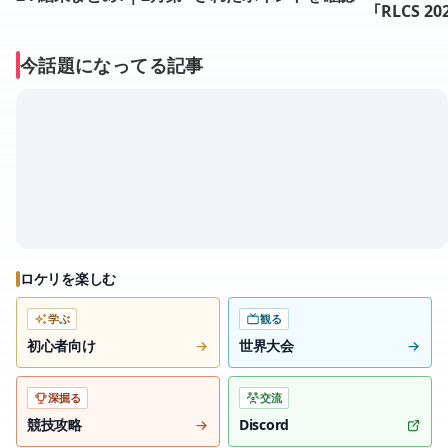
「RLCS 20
4週
しよう！
大会レポート
or、Nim
今話題になってる記事
る一幕も
ロケリを楽しむ
学ぶ
観る
初心者向け
世界大会
深掘る
交流
競技攻略
Discord