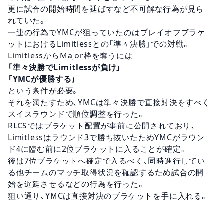
更に試合の開始時間を延ばすなど不可解な行為が見ら
れていた。
一連の行為でYMCが狙っていたのはプレイオフブラケ
ットにおけるLimitlessとの「準々決勝」での対戦。
LimitlessからMajor枠を奪うには
「準々決勝でLimitlessが負け」
「YMCが優勝する」
という条件が必要。
それを満たすため、YMCは準々決勝で直接対決をすべく
スイスラウンドで順位調整を行った。
RLCSではブラケット配置が事前に公開されており、
Limitlessはラウンド3で勝ち抜いたためYMCがラウン
ド4に臨む前に2位ブラケットに入ることが確定。
後は7位ブラケットへ確定で入るべく、同時進行してい
る他チームのマッチ取得状況を確認するため試合の開
始を遅延させるなどの行為を行った。
狙い通り、YMCは直接対決のブラケットを手に入れる。