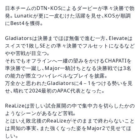
日本チームのDTN・KOSによるダービーが準々決勝で勃
発。Lunaticが更に一皮むけた活躍を見せ、KOSが順調
にBest4を獲得。
Gladiatorsは決勝までほぼ無傷で進む一方、Elevateは
スイスで1敗しSEとの準々決勝でフルセットになるなど
やや苦戦が目立つ。
それでもオフラインへ一縷の望みをかけるCHAPATIを
準決勝で一蹴し、Major一騎討ちとなる決勝戦では3名
の能力が際立つハイレベルなプレイを披露。
万全かと思われたGladiatorsに4－1をつける勢いを見
せ、晴れて2024最初のAPAC代表となった。
ReaLizeは苦しい試合展開の中で集中力を切らしたかの
ようなシーンがあるなど苦戦。
とはいえ敗北後のReaLizeがそのままで終わらないこと
は周知の事実、また強くなった姿をMajor2で見せてほ
しい。