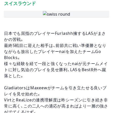
スイスラウンド
日本でも屈指のプレイヤーFurlashh擁するLASがまさ
かの苦戦。
最終5戦目に迎えた相手は、前節共に戦い準優勝となり
ながらも放出したプレイヤーnaiを加えたチームGo
Blocks。
様々な経験を経て一段と強くなったnaiが元チームメイ
トに対し気迫のプレイを見せ勝利、LASをBest8外へ蹴
落とした。
GladiatorsはMaxeewがチームを引き立たせる良いプ
レイを見せ始めた。
VirtとReaLizeの連携理解度は昨シーズンに引き続き非
常に高く、この二人への適応が高まればより一層の強さ
がでてくるはず。