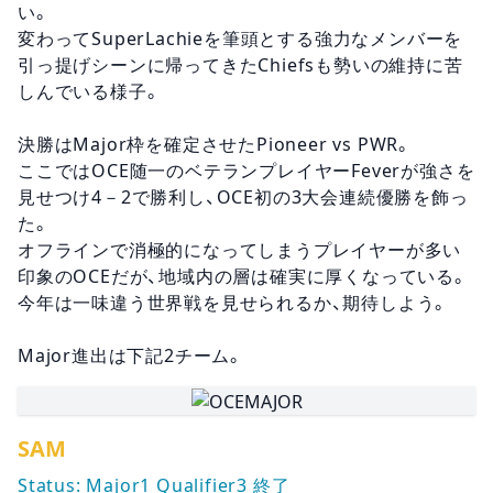
い。
変わってSuperLachieを筆頭とする強力なメンバーを
引っ提げシーンに帰ってきたChiefsも勢いの維持に苦
しんでいる様子。
決勝はMajor枠を確定させたPioneer vs PWR。
ここではOCE随一のベテランプレイヤーFeverが強さを
見せつけ4－2で勝利し、OCE初の3大会連続優勝を飾っ
た。
オフラインで消極的になってしまうプレイヤーが多い
印象のOCEだが、地域内の層は確実に厚くなっている。
今年は一味違う世界戦を見せられるか、期待しよう。
Major進出は下記2チーム。
SAM
Status: Major1 Qualifier3 終了