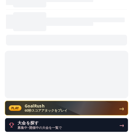
GoalRush
→
PLAY
60秒スコアアタックをプレイ
大会を探す
→
募集中・開催中の大会を一覧で