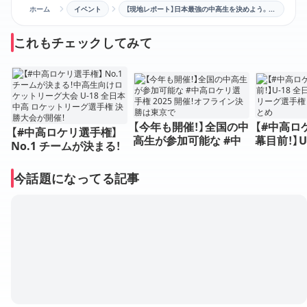
ホーム
イベント
【現地レポート】日本最強の中高生を決めよう。U-18 全日本中高 ロケットリーグ選手権 決勝大会
これもチェックしてみて
【今年も開催！】全国の中
【#中高ロ
【#中高ロケリ選手権】
高生が参加可能な #中
幕目前！】U
No.1 チームが決まる！
高ロケリ選手権 2025
高 ロケッ
中高生向けロケットリ
開催！オフライン決勝は
権 大会直
ーグ大会 U-18 全日本
今話題になってる記事
東京で
中高 ロケットリーグ選
手権 決勝大会が開催！