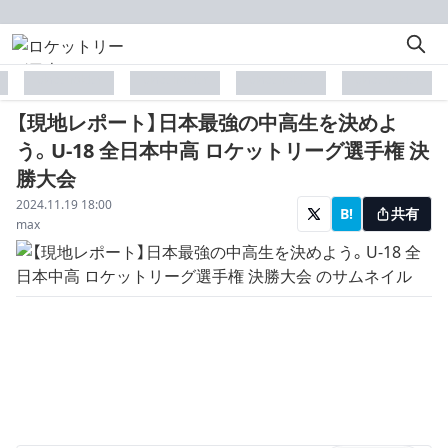
placeholder
placeholder
placeholder
placeholder
【現地レポート】日本最強の中高生を決めよ
う。U-18 全日本中高 ロケットリーグ選手権 決
勝大会
配信日
2024.11.19 18:00
B!
共有
著者
max