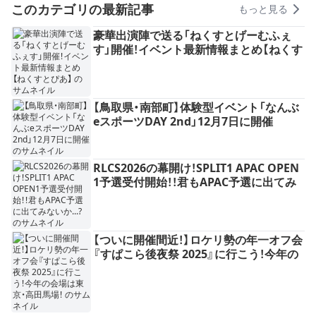
このカテゴリの最新記事
もっと見る
豪華出演陣で送る「ねくすとげーむふぇ
す」開催！イベント最新情報まとめ【ねくす
とぴあ】
【鳥取県・南部町】体験型イベント「なんぶ
eスポーツDAY 2nd」12月7日に開催
RLCS2026の幕開け！SPLIT1 APAC OPEN
1予選受付開始！！君もAPAC予選に出てみ
ないか...?
【ついに開催間近！】ロケリ勢の年一オフ会
『すぱこら後夜祭 2025』に行こう！今年の
会場は東京・高田馬場！