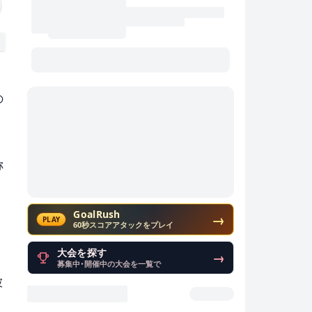
の
称
GoalRush
→
PLAY
60秒スコアアタックをプレイ
大会を探す
→
募集中・開催中の大会を一覧で
彼