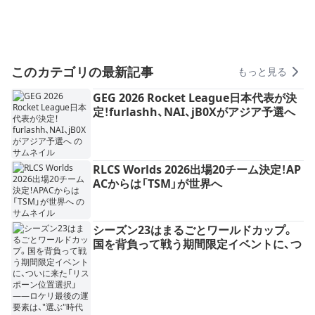
このカテゴリの最新記事
もっと見る
GEG 2026 Rocket League日本代表が決
定！furlashh、NAI、jB0Xがアジア予選へ
RLCS Worlds 2026出場20チーム決定！AP
ACからは「TSM」が世界へ
シーズン23はまるごとワールドカップ。
国を背負って戦う期間限定イベントに、つ
いに来た「リスポーン位置選択」——ロケ
リ最後の運要素は、"選ぶ"時代へ