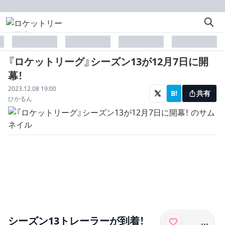
placeholder
placeholder
placeholder
placeholder
『ロケットリーグ』シーズン13が12月7日に開
幕！
配信日
2023.12.08 19:00
B!
共有
著者
ひかるん
シーズン13トレーラーが到着！
...