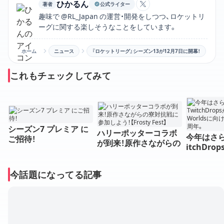
ひかるん
著者
公式ライター
ひかるんのXアカウン
趣味で @RL_Japan の運営・開発をしつつ、ロケットリ
ーグに関する楽しそうなことをしています。
ホーム
ニュース
『ロケットリーグ』シーズン13が12月7日に開幕！
これもチェックしてみて
シーズン7 プレミア に
ハリーポッターコラボ
今年はさら
ご招待！
が到来！原作さながらの
itchDr
寮対抗戦に参加しよう！
る！Worl
【Frosty Fest】
り上がる1
今話題になってる記事