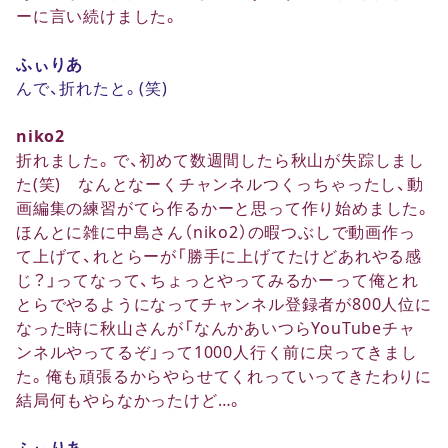
ーに言い続けました。
ふぃりあ
んで、折れたと。(笑)
niko2
折れました。で、初めて数週間したら秋山が失踪しまし
た(笑) なんとなーくチャンネルつくっちゃったし、動
画編集の練習がてら作るかーと思って作り始めました。
ほんとに雑に中島さん（niko2）の暇つぶしで動画作っ
て上げて、れとらーが「勝手に上げてたけどあれやる感
じ？」ってなって、ちょっとやってみるかーって俺とれ
とらでやるようになってチャンネル登録者が800人位に
なった時に秋山さんが「なんかあいつらYouTubeチャ
ンネルやってるぞ」って1000人行く前に戻ってきまし
た。俺も頑張るからやらせてくれっていってきたわりに
結局何もやらなかったけど…。
ふぃりあ