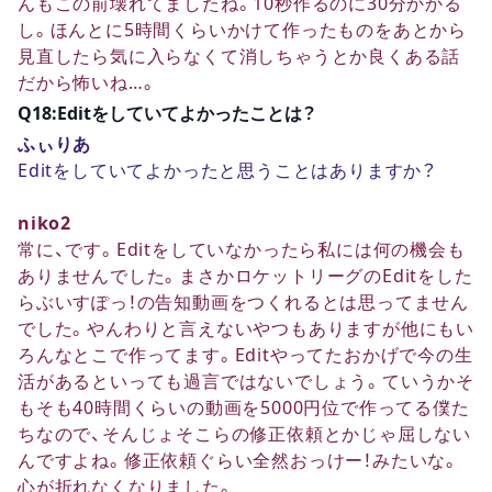
んもこの前壊れてましたね。10秒作るのに30分かかる
し。ほんとに5時間くらいかけて作ったものをあとから
見直したら気に入らなくて消しちゃうとか良くある話
だから怖いね…。
Q18:Editをしていてよかったことは？
ふぃりあ
Editをしていてよかったと思うことはありますか？
niko2
常に、です。Editをしていなかったら私には何の機会も
ありませんでした。まさかロケットリーグのEditをした
らぶいすぽっ！の告知動画をつくれるとは思ってません
でした。やんわりと言えないやつもありますが他にもい
ろんなとこで作ってます。Editやってたおかげで今の生
活があるといっても過言ではないでしょう。ていうかそ
もそも40時間くらいの動画を5000円位で作ってる僕た
ちなので、そんじょそこらの修正依頼とかじゃ屈しない
んですよね。修正依頼ぐらい全然おっけー！みたいな。
心が折れなくなりました。