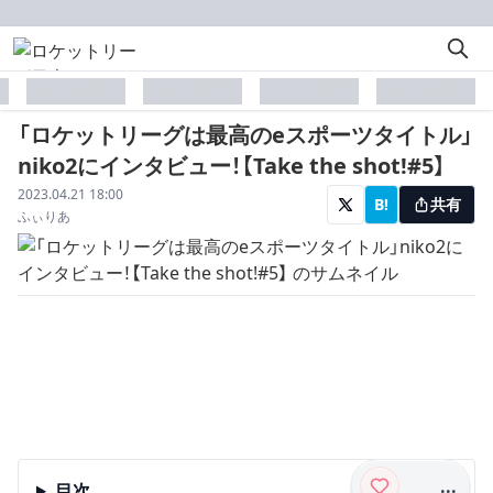
placeholder
placeholder
placeholder
placeholder
「ロケットリーグは最高のeスポーツタイトル」
niko2にインタビュー！【Take the shot!#5】
配信日
2023.04.21 18:00
B!
共有
著者
ふぃりあ
...
目次