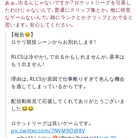
あぁ、出るんじゃないですか？ロケットリーグを引退し
たわけじゃないんで、普通にクリップ集とか。他に得意
なゲームないんで。雑にランクとかクリップとかでると
思います。安心してください。
【報告🥹】
ロケリ競技シーンからお別れします！
RLCSは冷やかしで出るかもしれませんが、基本は
もう出ません！
理由は、RLCSが原因で仕事断りすぎて色んな機会
を逃してしまっているからです。
配信動画見て応援してくれてありがとうございま
した😂😂
ロケットリーグは良いゲームです。
pic.twitter.com/7NVM9Odf8V
— niko2/にこつー🍣 (@niko2kanta)
March 30,