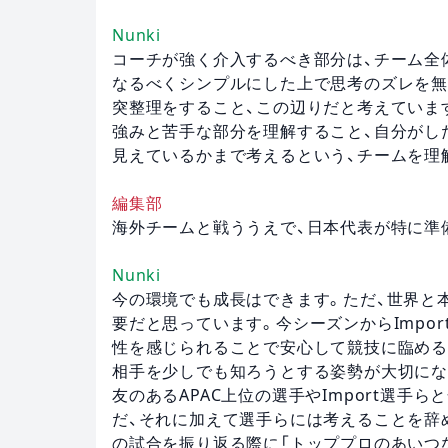
Nunki
コーチが強く介入するべき部分は、チーム全
なるべくシンプルにした上で思考のズレを無
突整理をすること、この辺りだと考えていま
強みと苦手な部分を理解すること、自分がし
見えているかまで考えるという、チームを理
編集部
海外チームと戦ううえで、日本代表が特に準
Nunki
今の環境でも成長はできます。ただ、世界と
要だと思っています。今シーズンからImpo
性を感じられることで安心して競技に臨める
相手を少しでも知ろうとする姿勢が大切にな
友のあるAPAC上位の選手やImport選
だ、それに加えて選手らには考えることを辞
の試合を振り返る際に「トッププロのあいつ