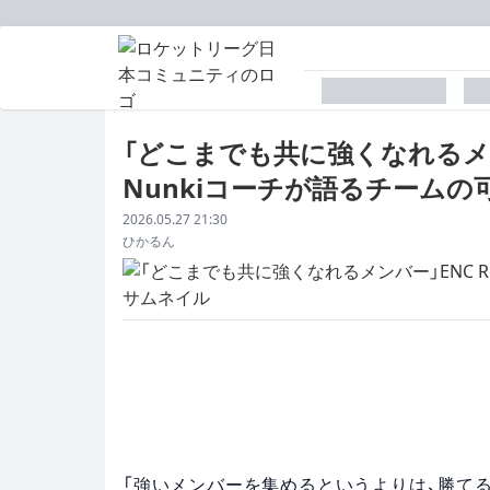
placeholder
p
「どこまでも共に強くなれるメンバー
Nunkiコーチが語るチームの
配信日
2026.05.27 21:30
著者
ひかるん
「強いメンバーを集めるというよりは、勝て