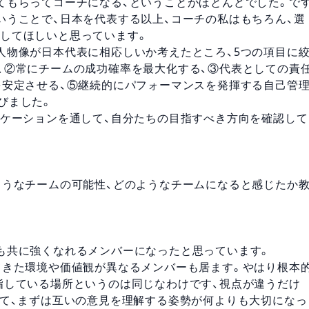
てもらってコーチになる、ということがほとんどでした。で
いうことで、日本を代表する以上、コーチの私はもちろん、選
してほしいと思っています。
人物像が日本代表に相応しいか考えたところ、5つの項目に
、②常にチームの成功確率を最大化する、③代表としての責
を安定させる、⑤継続的にパフォーマンスを発揮する自己管
びました。
ニケーションを通して、自分たちの目指すべき方向を確認して
ようなチームの可能性、どのようなチームになると感じたか
も共に強くなれるメンバーになったと思っています。
てきた環境や価値観が異なるメンバーも居ます。やはり根本
指している場所というのは同じなわけです、視点が違うだけ
くて、まずは互いの意見を理解する姿勢が何よりも大切になっ