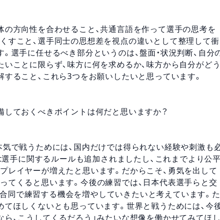
体の方向性を合わせること、共通言語を作って選手の思考を
くすこと、選手同士の思想差を視点の違いとして整理して衝
す。選手に任せるべき部分というのは、盤面・状況判断、自分
たいことに限らず、味方に何を求めるか、味方から自分がど
解すること、これら3つをお願いしたいと思っています。
備しておくべきポイントは何だと思いますか？
本気で戦うためには、国内だけでは得られない経験や刺激も
rt選手に関するルールも追加されましたし、これまでより公
プレイヤーが増えたと思います。だからこそ、勇気を出して
ってくると思います。今後の練習では、日本代表選手らと交
手らと合同で練習する機会を増やしていきたいと考えています。
めてほしくないとも思っています。世界と戦うためには、今
なら、こうしてくるだろう」みたいな想像を働かせてみてほ