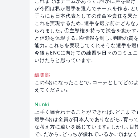
これまではチームがあって、誰かに声を掛け
が今回は私が選手を選んでチームを作る、と
手らにも日本代表としての使命や責任を果た
これを実現するため、選手を選ぶ前にどんな
られました。①主導権を持って試合を動かす
と信頼を体現する、④情報を制し、判断の質
能力。これらを実現してくれそうな選手を選
今後もENCに向けての練習や日々のコミュ
いけたらと思っています。
編集部
この4名になったことで、コーチとしてどの
えてください。
Nunki
上手く嚙合わせることができれば、どこまで
選手4名は全員が日本人でありながら、育っ
な考え方に違いを感じています。しかし、目
で。だから、どっちが優れているか、ではな