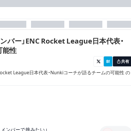
laceholder
placeholder
placeholder
placehol
」ENC Rocket League日本代表・
可能性
B!
共有
るメンバーで挑みたい」