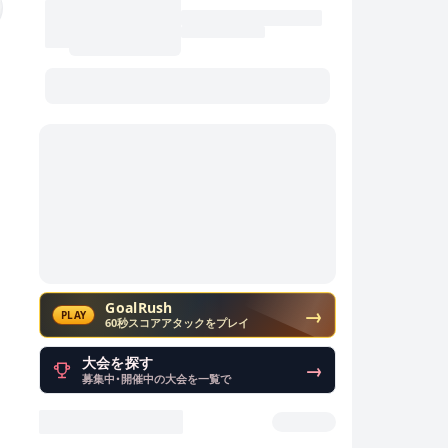
GoalRush
→
PLAY
60秒スコアアタックをプレイ
大会を探す
→
募集中・開催中の大会を一覧で