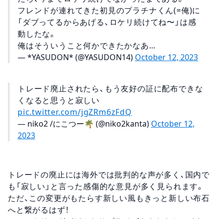
フレンドが連れてきた初見のプラチナくん(=俺)に
「ダブってるからあげる、ロケリ続けてね〜」は感
動したな。
俺はそういうこと何かできたかなあ…
— *YASUDON* (@YASUDON14)
October 12, 2023
トレード廃止されたら、もう友好の証に配布できな
くなると思うと寂しい
pic.twitter.com/jgZRm6zFdQ
— niko2 /にこつー🌴 (@niko2kanta)
October 12,
2023
トレードの廃止には海外では批判的な声が多く、国内で
も「寂しい」と言った感傷的な意見が多く見られます。
ただ、この変更がもたらす新しい風もきっと新しい布石
へと繋がるはず！