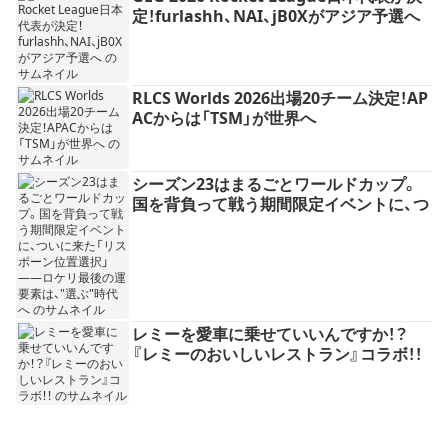
定！furlashh、NAI、jB0Xがアジア予選へ
RLCS Worlds 2026出場20チーム決定！AP
ACからは「TSM」が世界へ
シーズン23はまるごとワールドカップ。
国を背負って戦う期間限定イベントに、つ
いに来た「リスポーン位置選択」——ロケ
リ最後の運要素は、"選ぶ"時代へ
レミーを愛車に乗せていいんですか！？
『レミーのおいしいレストラン』コラボ！！