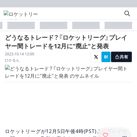
placeholder
placeholder
placeholder
placeholder
どうなるトレード？『ロケットリーグ』プレイ
ヤー間トレードを12月に"廃止"と発表
配信日
2023.10.14 12:00
B!
共有
著者
ひかるん
ロケットリーグが12月5日午後4時(PST)よりプレイヤ
...