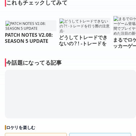
これもチェックしてみて
PATCH NOTES V2.08:
どうしてトレードでき
まるでロ
SEASON 5 UPDATE
ないの？！ -トレードを
ッカーゲ
行う際の注意点-
ずか発売
ヤー数30
今話題になってる記事
た注目の新
ロケリを楽しむ