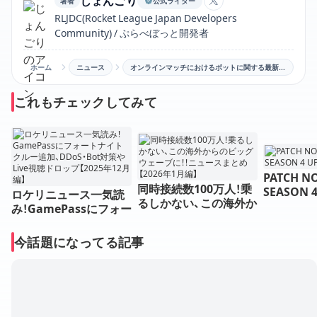
じょんごり
著者
公式ライター
じょんごりのXアカ
RLJDC(Rocket League Japan Developers
Community) / ぷらべぼっと開発者
ホーム
ニュース
オンラインマッチにおけるボットに関する最新情報
これもチェックしてみて
PATCH NO
同時接続数100万人！乗
SEASON 
ロケリニュース一気読
るしかない、この海外か
み！GamePassにフォー
らのビッグウェーブ
トナイトクルー追加、D
に！！ニュースまとめ【20
DoS・Bot対策やLive視
今話題になってる記事
26年1月編】
聴ドロップ【2025年12
月編】