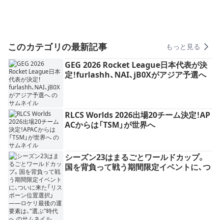
このカテゴリの最新記事
もっと見る
GEG 2026 Rocket League日本代表が決
定！furlashh、NAI、jB0Xがアジア予選へ
RLCS Worlds 2026出場20チーム決定！AP
ACからは「TSM」が世界へ
シーズン23はまるごとワールドカップ。
国を背負って戦う期間限定イベントに、つ
いに来た「リスポーン位置選択」——ロケ
リ最後の運要素は、"選ぶ"時代へ