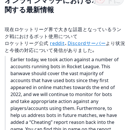
オンラインマッチにおけるボットに
関する最新情報
現在ロケットリーグ界で大きな話題となっているラン
ク戦におけるボット使用について
ロケットリーグ公式
reddit
、
Discordサーバー
より状況
と今後の対応について発信がありました。
Earlier today, we took action against a number of
accounts running bots in Rocket League. This
banwave should cover the vast majority of
accounts that have used bots since they first
appeared in online matches towards the end of
2022, and we will continue to monitor for bots
and take appropriate action against any
players/accounts using them. Furthermore, to
help us address bots in future matches, we have
added a “Cheating” report reason back into the
game. You can find this in game on the report