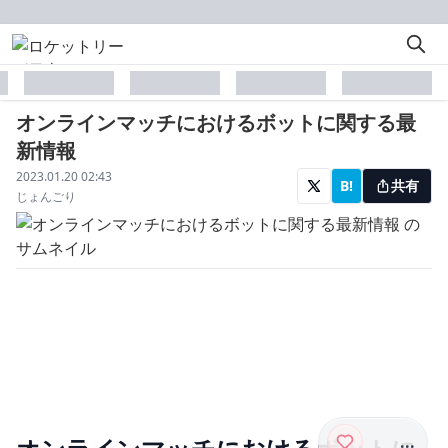
placeholder
placeholder
placeholder
placeholder
オンラインマッチにおけるボットに関する最
新情報
配信日
2023.01.20 02:43
B!
共有
著者
じょんごり
...